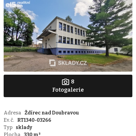
8
Fotogalerie
Adresa
Ždírec nad Doubravou
Ev. č.
RT1340-03266
Typ
sklady
Plocha
330 m²