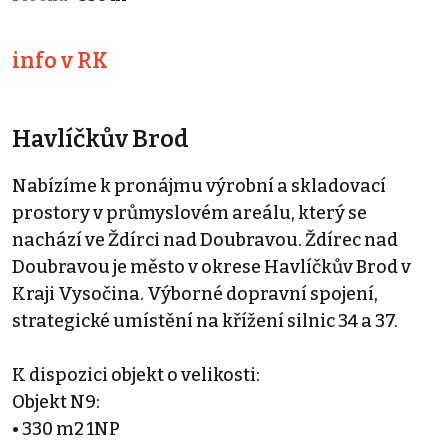
info v RK
Havlíčkův Brod
Nabízíme k pronájmu výrobní a skladovací
prostory v průmyslovém areálu, který se
nachází ve Ždírci nad Doubravou. Ždírec nad
Doubravou je město v okrese Havlíčkův Brod v
Kraji Vysočina. Výborné dopravní spojení,
strategické umístění na křížení silnic 34 a 37.
K dispozici objekt o velikosti:
Objekt N9:
• 330 m2 1NP