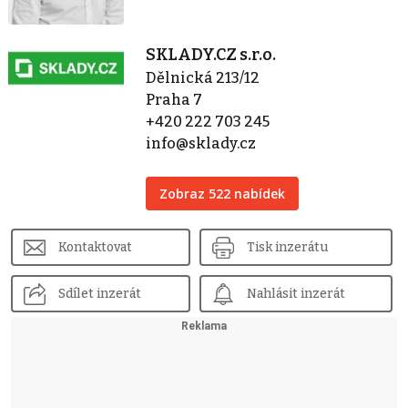
SKLADY.CZ s.r.o.
Dělnická 213/12
Praha 7
+420 222 703 245
info@sklady.cz
Zobraz 522 nabídek
Kontaktovat
Tisk inzerátu
Sdílet inzerát
Nahlásit inzerát