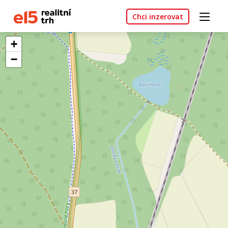
Chci inzerovat
+
−