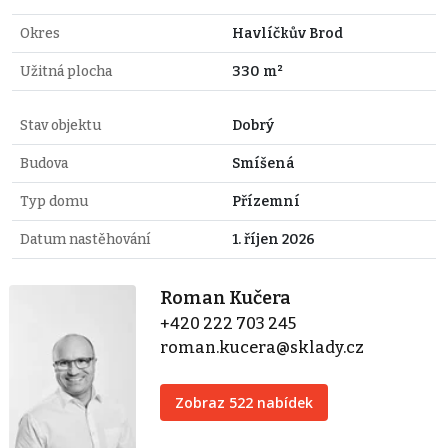
Okres
Havlíčkův Brod
Užitná plocha
330 m²
Stav objektu
Dobrý
Budova
Smíšená
Typ domu
Přízemní
Datum nastěhování
1. říjen 2026
Roman Kučera
+420 222 703 245
roman.kucera@sklady.cz
Zobraz 522 nabídek