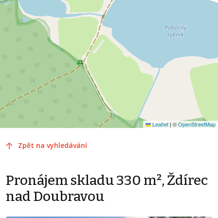
Leaflet
|
©
OpenStreetMap
Zpět na vyhledávání
Pronájem skladu 330 m², Ždírec
nad Doubravou