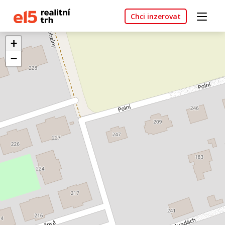
Chci inzerovat
+
−