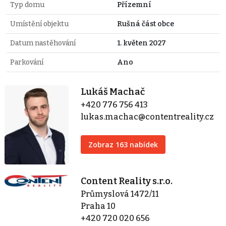
Typ domu
Přízemní
Umístění objektu
Rušná část obce
Datum nastěhování
1. květen 2027
Parkování
Ano
Lukáš Machač
+420 776 756 413
lukas.machac@contentreality.cz
Zobraz 163 nabídek
Content Reality s.r.o.
Průmyslová 1472/11
Praha 10
+420 720 020 656