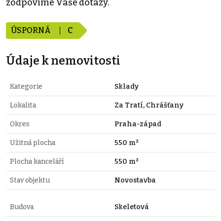
zodpovíme Vaše dotazy.
ÚSPORNÁ
C
Údaje k nemovitosti
Kategorie
Sklady
Lokalita
Za Tratí, Chrášťany
Okres
Praha-západ
Užitná plocha
550 m²
Plocha kanceláří
550 m²
Stav objektu
Novostavba
Budova
Skeletová