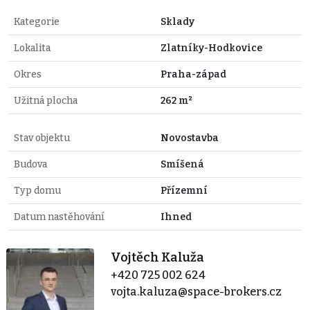
Kategorie
Sklady
Lokalita
Zlatníky-Hodkovice
Okres
Praha-západ
Užitná plocha
262 m²
Stav objektu
Novostavba
Budova
Smíšená
Typ domu
Přízemní
Datum nastěhování
Ihned
Vojtěch Kaluža
+420 725 002 624
vojta.kaluza@space-brokers.cz