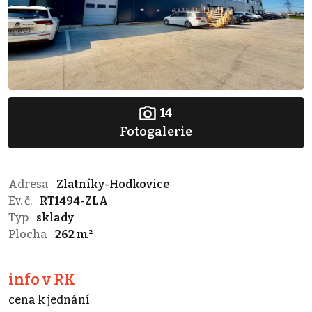
14
Fotogalerie
Adresa
Zlatníky-Hodkovice
Ev. č.
RT1494-ZLA
Typ
sklady
Plocha
262 m²
info v RK
cena k jednání