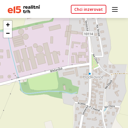
Chci inzerovat
+
−