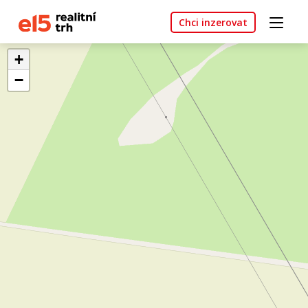
Chci inzerovat
+
−