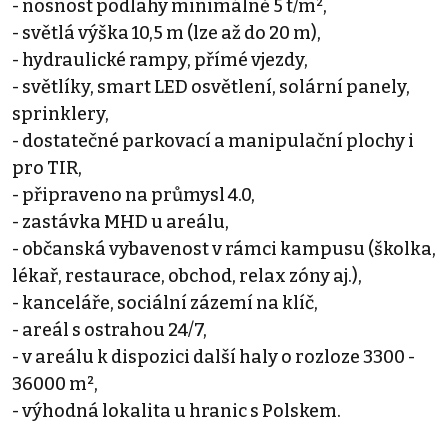
- nosnost podlahy minimálně 5 t/m²,
- světlá výška 10,5 m (lze až do 20 m),
- hydraulické rampy, přímé vjezdy,
- světlíky, smart LED osvětlení, solární panely,
sprinklery,
- dostatečné parkovací a manipulační plochy i
pro TIR,
- připraveno na průmysl 4.0,
- zastávka MHD u areálu,
- občanská vybavenost v rámci kampusu (školka,
lékař, restaurace, obchod, relax zóny aj.),
- kanceláře, sociální zázemí na klíč,
- areál s ostrahou 24/7,
- v areálu k dispozici další haly o rozloze 3300 -
36000 m²,
- výhodná lokalita u hranic s Polskem.