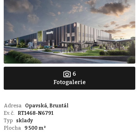
6
Fotogalerie
Adresa
Opavská, Bruntál
Ev. č.
RT1468-N6791
Typ
sklady
Plocha
9 500 m²