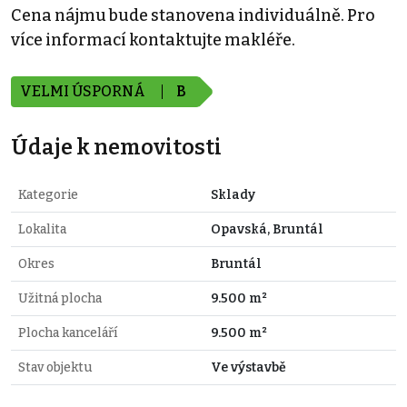
Cena nájmu bude stanovena individuálně. Pro
více informací kontaktujte makléře.
VELMI ÚSPORNÁ
B
Údaje k nemovitosti
Kategorie
Sklady
Lokalita
Opavská, Bruntál
Okres
Bruntál
Užitná plocha
9.500 m²
Plocha kanceláří
9.500 m²
Stav objektu
Ve výstavbě