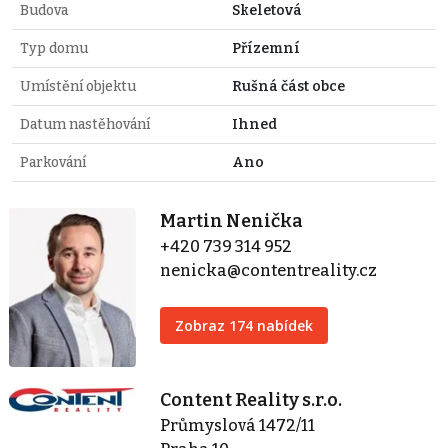
Budova
Skeletová
Typ domu
Přízemní
Umístění objektu
Rušná část obce
Datum nastěhování
Ihned
Parkování
Ano
Martin Nenička
+420 739 314 952
nenicka@contentreality.cz
Zobraz 174 nabídek
Content Reality s.r.o.
Průmyslová 1472/11