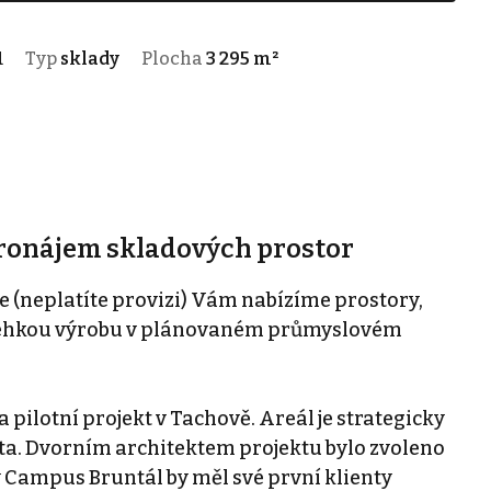
1
Typ
sklady
Plocha
3 295 m²
pronájem skladových prostor
 (neplatíte provizi) Vám nabízíme prostory,
i lehkou výrobu v plánovaném průmyslovém
ilotní projekt v Tachově. Areál je strategicky
sta. Dvorním architektem projektu bylo zvoleno
y Campus Bruntál by měl své první klienty