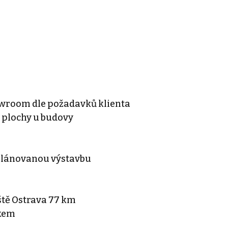
howroom dle požadavků klienta
 plochy u budovy
 o plánovanou výstavbu
ště Ostrava 77 km
skem