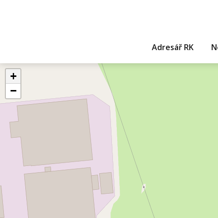
Adresář RK
N
+
−