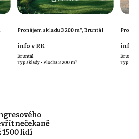
l
Pronájem skladu 3 200 m², Bruntál
Pronáje
info v RK
info v
Bruntál
Bruntál
Typ sklady • Plocha 3 200 m²
Typ sklad
ongresového
evřít nečekaně
 1500 lidí