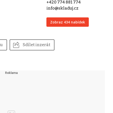
+420 774 881 774
info@skladuj.cz
Zobraz 434 nabídek
tu
Sdílet inzerát