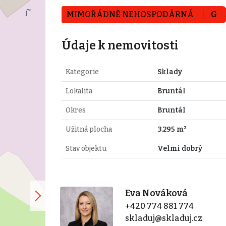
MIMOŘÁDNĚ NEHOSPODÁRNÁ
G
Údaje k nemovitosti
Kategorie
Sklady
Lokalita
Bruntál
Okres
Bruntál
Užitná plocha
3.295 m²
Stav objektu
Velmi dobrý
Eva Nováková
+420 774 881 774
skladuj@skladuj.cz