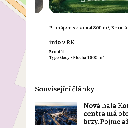
9 m², Krnov
Pronájem skladu 4 800 m², Bruntá
íc
info v RK
Bruntál
 m²
Typ sklady • Plocha 4 800 m²
Související články
Nová hala K
centra má ot
brzy. Pojme až