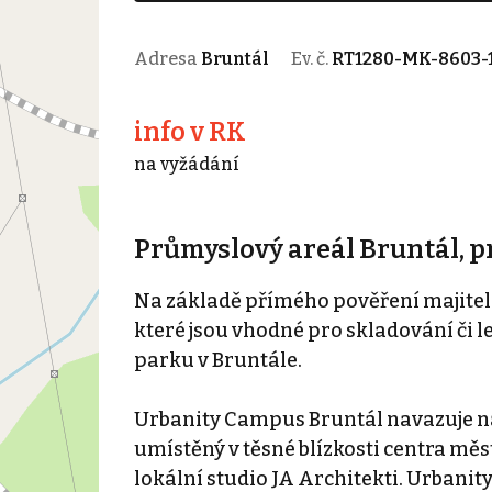
Adresa
Bruntál
Ev. č.
RT1280-MK-8603-
info v RK
na vyžádání
Průmyslový areál Bruntál, 
Na základě přímého pověření majitele
které jsou vhodné pro skladování č
parku v Bruntále.
Urbanity Campus Bruntál navazuje na p
umístěný v těsné blízkosti centra mě
lokální studio JA Architekti. Urbanit