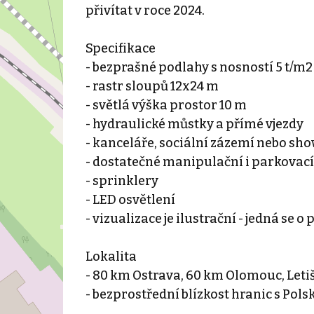
přivítat v roce 2024.
Specifikace
- bezprašné podlahy s nosností 5 t/m2
- rastr sloupů 12x24 m
- světlá výška prostor 10 m
- hydraulické můstky a přímé vjezdy
- kanceláře, sociální zázemí nebo s
- dostatečné manipulační i parkovací
- sprinklery
- LED osvětlení
- vizualizace je ilustrační - jedná se
Lokalita
- 80 km Ostrava, 60 km Olomouc, Leti
- bezprostřední blízkost hranic s Pol