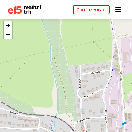
Chci inzerovat
+
−