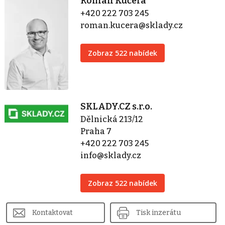
Roman Kučera
+420 222 703 245
roman.kucera@sklady.cz
Zobraz 522 nabídek
SKLADY.CZ s.r.o.
Dělnická 213/12
Praha 7
+420 222 703 245
info@sklady.cz
Zobraz 522 nabídek
Kontaktovat
Tisk inzerátu