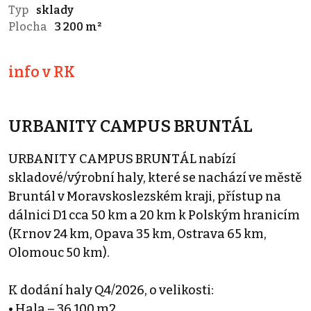
Typ
sklady
Plocha
3 200 m²
info v RK
URBANITY CAMPUS BRUNTÁL
URBANITY CAMPUS BRUNTÁL nabízí
skladové/výrobní haly, které se nachází ve městě
Bruntál v Moravskoslezském kraji, přístup na
dálnici D1 cca 50 km a 20 km k Polským hranicím
(Krnov 24 km, Opava 35 km, Ostrava 65 km,
Olomouc 50 km).
K dodání haly Q4/2026, o velikosti:
• Hala – 36.100 m2