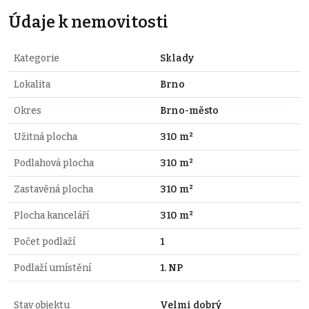
Údaje k nemovitosti
Kategorie
Sklady
Lokalita
Brno
Okres
Brno-město
Užitná plocha
310 m²
Podlahová plocha
310 m²
Zastavěná plocha
310 m²
Plocha kanceláří
310 m²
Počet podlaží
1
Podlaží umístění
1. NP
Stav objektu
Velmi dobrý