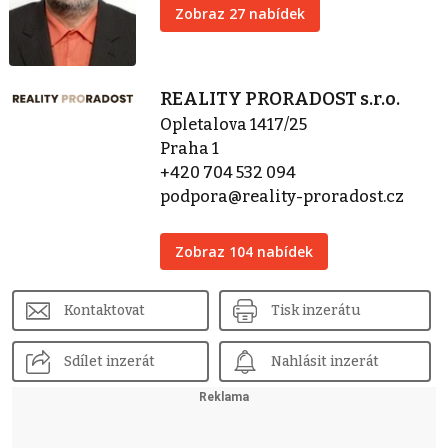
Zobraz 27 nabídek
REALITY PRORADOST s.r.o.
Opletalova 1417/25
Praha 1
+420 704 532 094
podpora@reality-proradost.cz
Zobraz 104 nabídek
Kontaktovat
Tisk inzerátu
Sdílet inzerát
Nahlásit inzerát