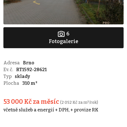
6
Fotogalerie
Adresa
Brno
Ev. č.
RT1592-28621
Typ
sklady
Plocha
310 m²
53 000 Kč za měsíc
(2 052 Kč za m²/rok)
včetně služeb a energií + DPH, + provize RK