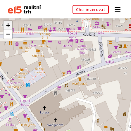
Chci inzerovat
+
−