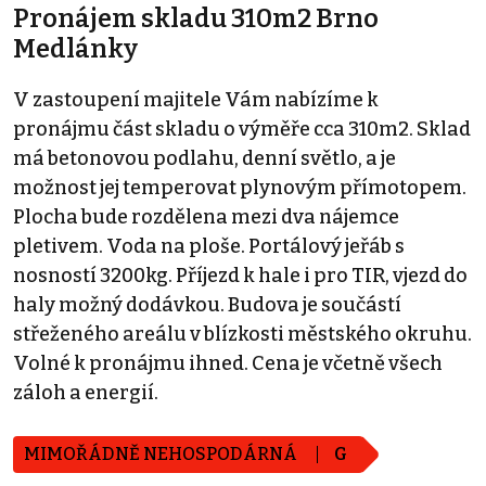
Pronájem skladu 310m2 Brno
Medlánky
V zastoupení majitele Vám nabízíme k
pronájmu část skladu o výměře cca 310m2. Sklad
má betonovou podlahu, denní světlo, a je
možnost jej temperovat plynovým přímotopem.
Plocha bude rozdělena mezi dva nájemce
pletivem. Voda na ploše. Portálový jeřáb s
nosností 3200kg. Příjezd k hale i pro TIR, vjezd do
haly možný dodávkou. Budova je součástí
střeženého areálu v blízkosti městského okruhu.
Volné k pronájmu ihned. Cena je včetně všech
záloh a energií.
MIMOŘÁDNĚ NEHOSPODÁRNÁ
G