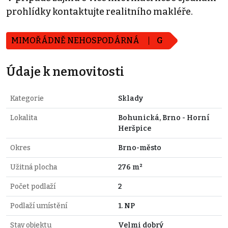
prohlídky kontaktujte realitního makléře.
MIMOŘÁDNĚ NEHOSPODÁRNÁ
G
Údaje k nemovitosti
Kategorie
Sklady
Lokalita
Bohunická, Brno - Horní
Heršpice
Okres
Brno-město
Užitná plocha
276 m²
Počet podlaží
2
Podlaží umístění
1. NP
Stav objektu
Velmi dobrý