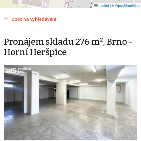
Leaflet
|
©
OpenStreetMap
Zpět na vyhledávání
Pronájem skladu 276 m², Brno -
Horní Heršpice