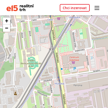
Chci inzerovat
+
−