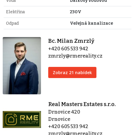
Voda
Dálkový vodovod
Elektřina
230V
Odpad
Veřejná kanalizace
Bc. Milan Zmrzlý
+420 605 533 942
zmrzly@rmereality.cz
Zobraz 21 nabídek
Real Masters Estates s.r.o.
Drnovice 420
Drnovice
+420 605 533 942
zmrzly@rmereality.cz