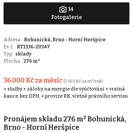
14
Fotogalerie
Adresa
Bohunická, Brno - Horní Heršpice
Ev. č.
RT1336-20347
Typ
sklady
Plocha
276 m²
36 000 Kč za měsíc
(1 565 Kč za m²/rok)
+ služby + zálohy na energie dle vyúčtování + vratná
kauce, bez DPH, + provize RK, včetně právního servisu
Pronájem skladu 276 m² Bohunická,
Brno - Horní Heršpice