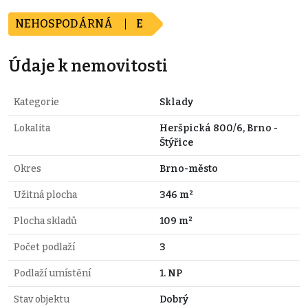
NEHOSPODÁRNÁ
E
Údaje k nemovitosti
Kategorie
Sklady
Lokalita
Heršpická 800/6, Brno -
Štýřice
Okres
Brno-město
Užitná plocha
346 m²
Plocha skladů
109 m²
Počet podlaží
3
Podlaží umístění
1. NP
Stav objektu
Dobrý