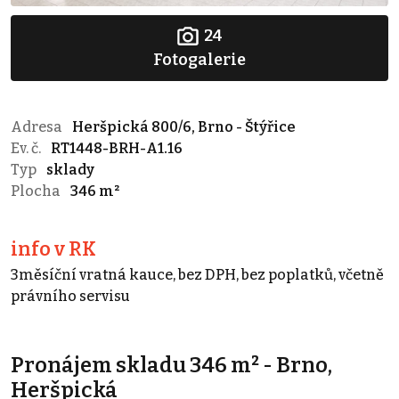
24
Fotogalerie
Adresa
Heršpická 800/6, Brno - Štýřice
Ev. č.
RT1448-BRH-A1.16
Typ
sklady
Plocha
346 m²
info v RK
3měsíční vratná kauce, bez DPH, bez poplatků, včetně
právního servisu
Pronájem skladu 346 m² - Brno,
Heršpická