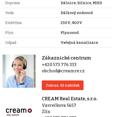
Doprava
Dálnice, Silnice, MHD
Voda
Dálkový vodovod
Elektřina
230V, 400V
Plyn
Plynovod
Odpad
Veřejná kanalizace
Zákaznické centrum
+420 573 776 333
obchod@creamre.cz
Zobraz 43 nabídek
CREAM Real Estate, s.r.o.
Vavrečkova 5657
Zlín