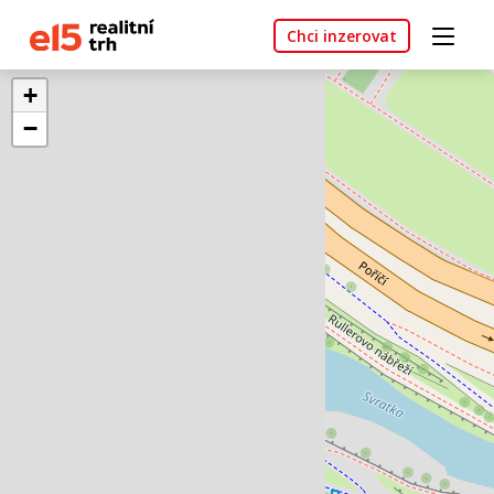
Chci inzerovat
+
−