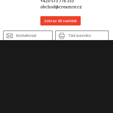
+420 573 776 333
obchod@creamre.cz
Zobraz 68 nabídek
Kontaktovat
Tisk inzerátu
Sdílet inzerát
Nahlásit inzerát