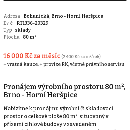
Adresa
Bohunická, Brno - Horní Heršpice
Ev. č.
RT1336-20329
Typ
sklady
Plocha
80 m²
16 000 Kč za měsíc
(2 400 Kč za m²/rok)
+ vratná kauce, + provize RK, včetně právního servisu
Pronájem výrobního prostoru 80 m²,
Brno - Horní Heršpice
Nabízíme k pronájmu výrobní či skladovací
prostor o celkové ploše 80 m², situovaný v
přízemí cihlové budovy v zavedeném