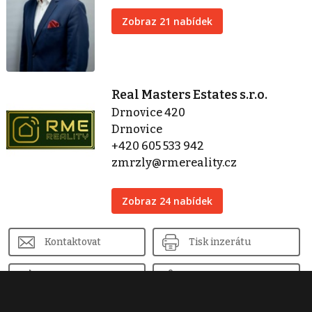
Zobraz 21 nabídek
Real Masters Estates s.r.o.
Drnovice 420
Drnovice
+420 605 533 942
zmrzly@rmereality.cz
Zobraz 24 nabídek
Kontaktovat
Tisk inzerátu
Sdílet inzerát
Nahlásit inzerát