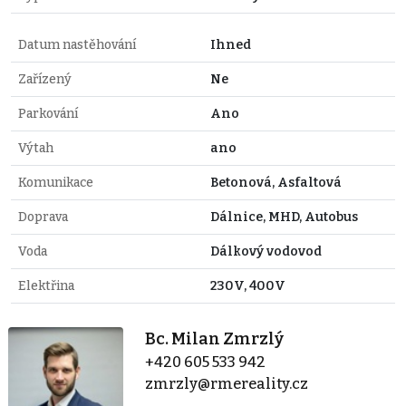
Datum nastěhování
Ihned
Zařízený
Ne
Parkování
Ano
Výtah
ano
Komunikace
Betonová, Asfaltová
Doprava
Dálnice, MHD, Autobus
Voda
Dálkový vodovod
Elektřina
230V, 400V
Bc. Milan Zmrzlý
+420 605 533 942
zmrzly@rmereality.cz