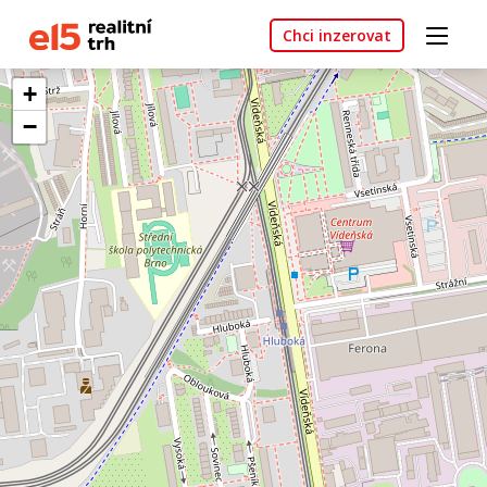
Chci inzerovat
+
−