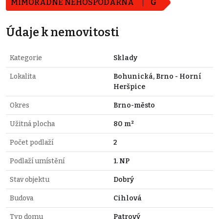
MIMOŘÁDNĚ NEHOSPODÁRNÁ
G
Údaje k nemovitosti
Kategorie
Sklady
Lokalita
Bohunická, Brno - Horní
Heršpice
Okres
Brno-město
Užitná plocha
80 m²
Počet podlaží
2
Podlaží umístění
1. NP
Stav objektu
Dobrý
Budova
Cihlová
Typ domu
Patrový