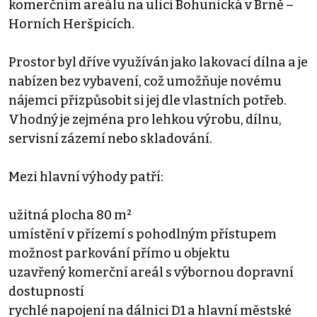
komerčním areálu na ulici Bohunická v Brně –
Horních Heršpicích.
Prostor byl dříve využíván jako lakovací dílna a je
nabízen bez vybavení, což umožňuje novému
nájemci přizpůsobit si jej dle vlastních potřeb.
Vhodný je zejména pro lehkou výrobu, dílnu,
servisní zázemí nebo skladování.
Mezi hlavní výhody patří:
užitná plocha 80 m²
umístění v přízemí s pohodlným přístupem
možnost parkování přímo u objektu
uzavřený komerční areál s výbornou dopravní
dostupností
rychlé napojení na dálnici D1 a hlavní městské