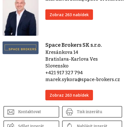
Zobraz 263 nabídek
Space Brokers SK s.r.o.
Kresánkova 14
Bratislava-Karlova Ves
Slovensko
+421 917 327 794
marek.sykora@space-brokers.cz
Zobraz 263 nabídek
Kontaktovat
Tisk inzerátu
Sdílet inzerát
Nahlásit inzerát