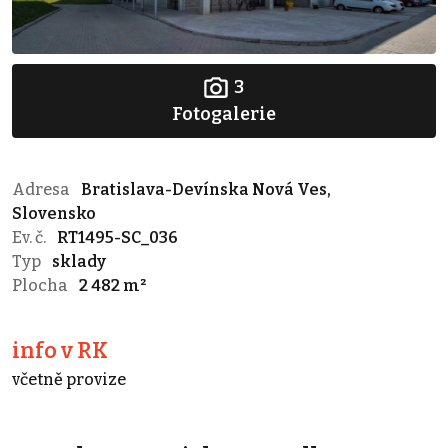
3
Fotogalerie
Adresa
Bratislava-Devínska Nová Ves,
Slovensko
Ev. č.
RT1495-SC_036
Typ
sklady
Plocha
2 482 m²
info v RK
včetně provize