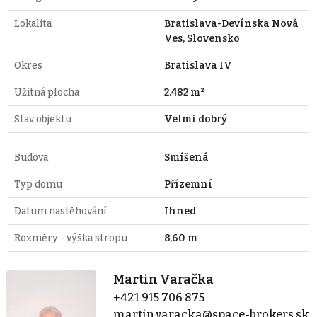
Lokalita
Bratislava-Devínska Nová
Ves, Slovensko
Okres
Bratislava IV
Užitná plocha
2.482 m²
Stav objektu
Velmi dobrý
Budova
Smíšená
Typ domu
Přízemní
Datum nastěhování
Ihned
Rozměry - výška stropu
8,60 m
Martin Varačka
+421 915 706 875
martin.varacka@space-brokers.sk