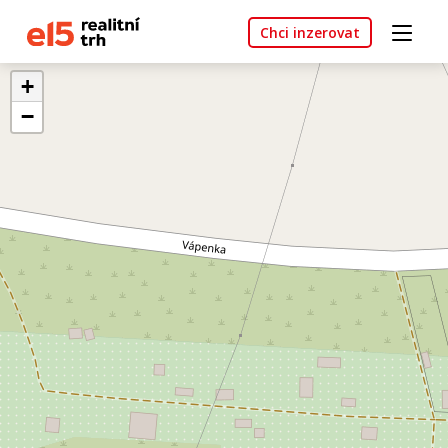
Chci inzerovat
+
−