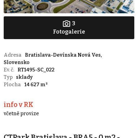
3
Fotogalerie
Adresa
Bratislava-Devínska Nová Ves,
Slovensko
Ev. č.
RT1495-SC_022
Typ
sklady
Plocha
14 627 m²
info v RK
včetně provize
CTPark Bratislava - BRA5 - 0 m2 -