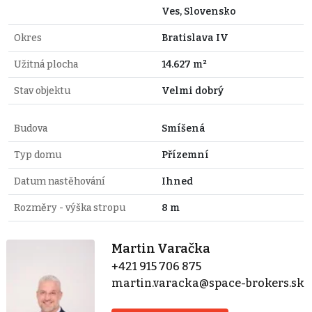
Ves, Slovensko
Okres
Bratislava IV
Užitná plocha
14.627 m²
Stav objektu
Velmi dobrý
Budova
Smíšená
Typ domu
Přízemní
Datum nastěhování
Ihned
Rozměry - výška stropu
8 m
Martin Varačka
+421 915 706 875
martin.varacka@space-brokers.sk