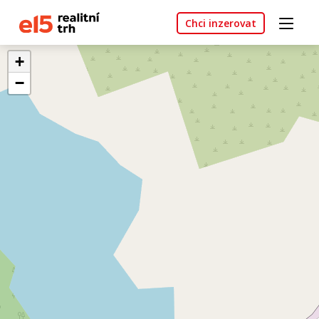
Chci inzerovat
+
−