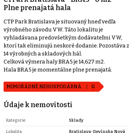
Plne prenajatá hala
CTP Park Bratislava je situovaný hneď vedľa
výrobného závodu VW. Táto lokalitu je
vyhladávana predovšetkým dodávateľmi VW,
ktorí tak eliminujú neskoré dodanie. Pozostáva z
14 výrobných a skladových hál.
Celková výmera haly BRA5 je 14,627 m2.
Hala BRA5 je momentálne plne prenajatá.
MIMOŘÁDNĚ NEHOSPODÁRNÁ
G
Údaje k nemovitosti
Kategorie
Sklady
Lokalita
Bratislava-Devínska Nová