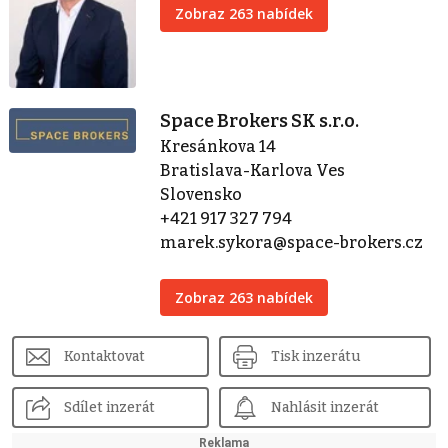
Zobraz 263 nabídek
Space Brokers SK s.r.o.
Kresánkova 14
Bratislava-Karlova Ves
Slovensko
+421 917 327 794
marek.sykora@space-brokers.cz
Zobraz 263 nabídek
Kontaktovat
Tisk inzerátu
Sdílet inzerát
Nahlásit inzerát