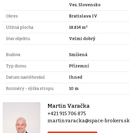
Ves, Slovensko
Okres
Bratislava IV
Užitná plocha
18.814 m²
Stav objektu
Velmi dobrý
Budova
Smíšená
Typ domu
Přízemní
Datum nastěhování
Ihned
Rozměry - výška stropu
10 m
Martin Varačka
+421 915 706 875
martin.varacka@space-brokers.sk