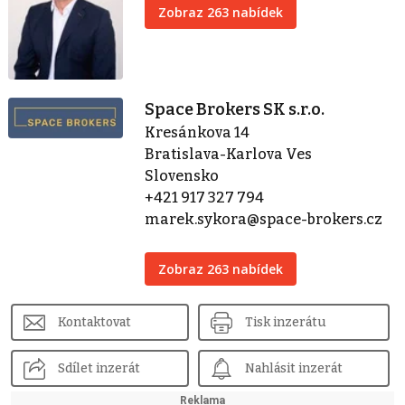
Zobraz 263 nabídek
Space Brokers SK s.r.o.
Kresánkova 14
Bratislava-Karlova Ves
Slovensko
+421 917 327 794
marek.sykora@space-brokers.cz
Zobraz 263 nabídek
Kontaktovat
Tisk inzerátu
Sdílet inzerát
Nahlásit inzerát