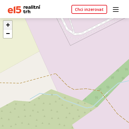
Chci inzerovat
+
−