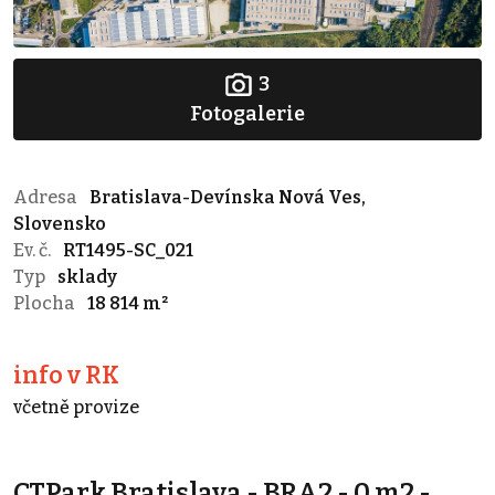
3
Fotogalerie
Adresa
Bratislava-Devínska Nová Ves,
Slovensko
Ev. č.
RT1495-SC_021
Typ
sklady
Plocha
18 814 m²
info v RK
včetně provize
CTPark Bratislava - BRA2 - 0 m2 -