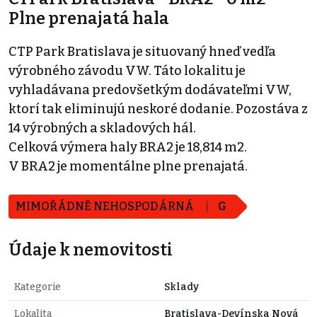
Plne prenajatá hala
CTP Park Bratislava je situovaný hneď vedľa
výrobného závodu VW. Táto lokalitu je
vyhladávana predovšetkým dodávateľmi VW,
ktorí tak eliminujú neskoré dodanie. Pozostáva z
14 výrobných a skladových hál.
Celková výmera haly BRA2 je 18,814 m2.
V BRA2 je momentálne plne prenajatá.
MIMOŘÁDNĚ NEHOSPODÁRNÁ
G
Údaje k nemovitosti
Kategorie
Sklady
Lokalita
Bratislava-Devínska Nová