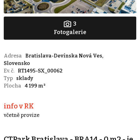
3
Fotogalerie
Adresa
Bratislava-Devínska Nová Ves,
Slovensko
Ev. č.
RT1495-SX_00062
Typ
sklady
Plocha
4 199 m²
info v RK
včetně provize
CTPark Bratislava - BRA14 - 0 m2 - je