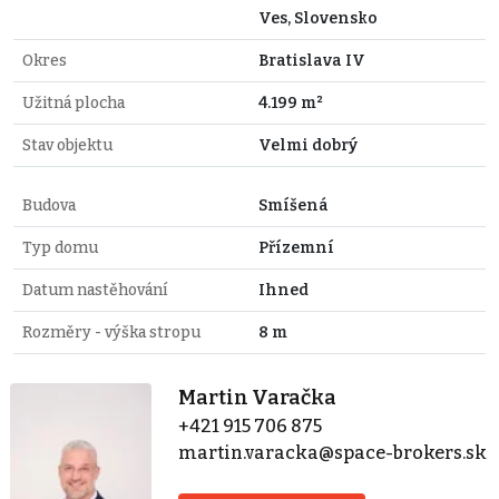
Ves, Slovensko
Okres
Bratislava IV
Užitná plocha
4.199 m²
Stav objektu
Velmi dobrý
Budova
Smíšená
Typ domu
Přízemní
Datum nastěhování
Ihned
Rozměry - výška stropu
8 m
Martin Varačka
+421 915 706 875
martin.varacka@space-brokers.sk