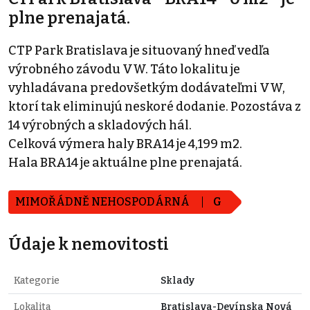
plne prenajatá.
CTP Park Bratislava je situovaný hneď vedľa
výrobného závodu VW. Táto lokalitu je
vyhladávana predovšetkým dodávateľmi VW,
ktorí tak eliminujú neskoré dodanie. Pozostáva z
14 výrobných a skladových hál.
Celková výmera haly BRA14 je 4,199 m2.
Hala BRA14 je aktuálne plne prenajatá.
MIMOŘÁDNĚ NEHOSPODÁRNÁ
G
Údaje k nemovitosti
Kategorie
Sklady
Lokalita
Bratislava-Devínska Nová