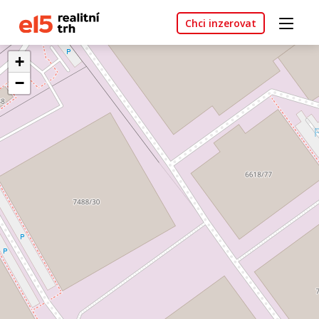
Chci inzerovat
+
−