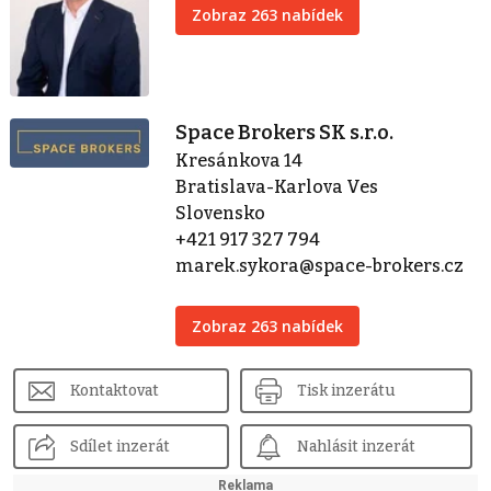
Zobraz 263 nabídek
Space Brokers SK s.r.o.
Kresánkova 14
Bratislava-Karlova Ves
Slovensko
+421 917 327 794
marek.sykora@space-brokers.cz
Zobraz 263 nabídek
Kontaktovat
Tisk inzerátu
Sdílet inzerát
Nahlásit inzerát