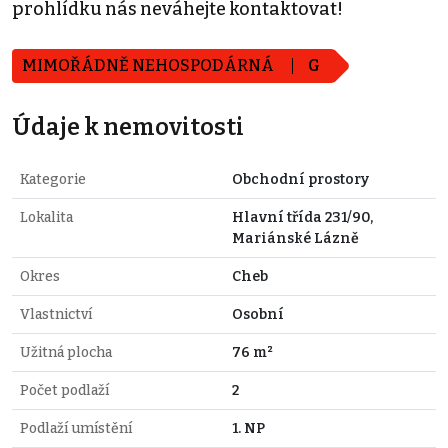
prohlídku nás neváhejte kontaktovat!
MIMOŘÁDNĚ NEHOSPODÁRNÁ
G
Údaje k nemovitosti
Kategorie
Obchodní prostory
Lokalita
Hlavní třída 231/90,
Mariánské Lázně
Okres
Cheb
Vlastnictví
Osobní
Užitná plocha
76 m²
Počet podlaží
2
Podlaží umístění
1. NP