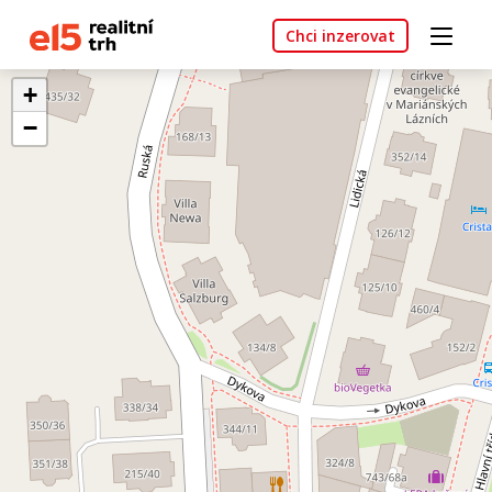
Chci inzerovat
+
−