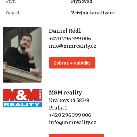
Plyn
Plynovod
Odpad
Veřejná kanalizace
Daniel Rédl
+420 296 399 006
info@mmreality.cz
Zobraz 4 nabídky
M&M reality
Krakovská 583/9
Praha 1
+420 296 399 006
info@mmreality.cz