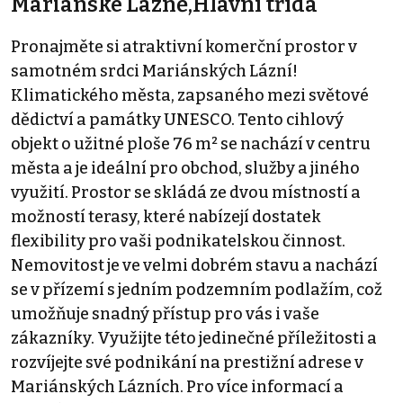
Mariánské Lázně,Hlavní třída
Pronajměte si atraktivní komerční prostor v
samotném srdci Mariánských Lázní!
Klimatického města, zapsaného mezi světové
dědictví a památky UNESCO. Tento cihlový
objekt o užitné ploše 76 m² se nachází v centru
města a je ideální pro obchod, služby a jiného
využití. Prostor se skládá ze dvou místností a
možností terasy, které nabízejí dostatek
flexibility pro vaši podnikatelskou činnost.
Nemovitost je ve velmi dobrém stavu a nachází
se v přízemí s jedním podzemním podlažím, což
umožňuje snadný přístup pro vás i vaše
zákazníky. Využijte této jedinečné příležitosti a
rozvíjejte své podnikání na prestižní adrese v
Mariánských Lázních. Pro více informací a