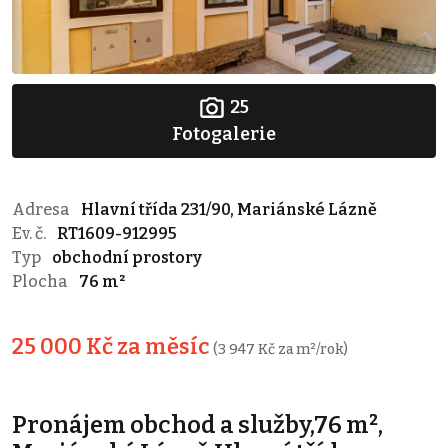
25
Fotogalerie
Adresa
Hlavní třída 231/90, Mariánské Lázně
Ev. č.
RT1609-912995
Typ
obchodní prostory
Plocha
76 m²
25 000 Kč za měsíc
(3 947 Kč za m²/rok)
Pronájem obchod a služby,76 m²,