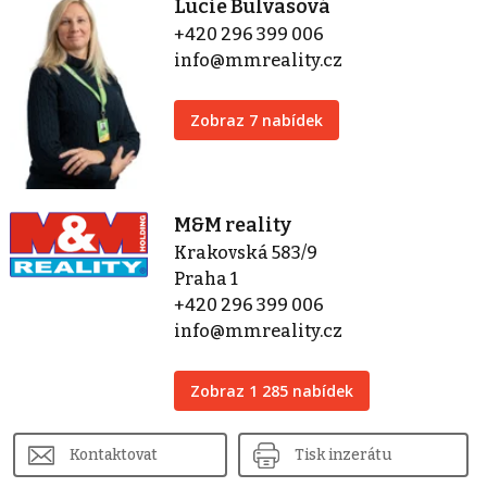
Lucie Bulvasová
+420 296 399 006
info@mmreality.cz
Zobraz 7 nabídek
M&M reality
Krakovská 583/9
Praha 1
+420 296 399 006
info@mmreality.cz
Zobraz 1 285 nabídek
Kontaktovat
Tisk inzerátu