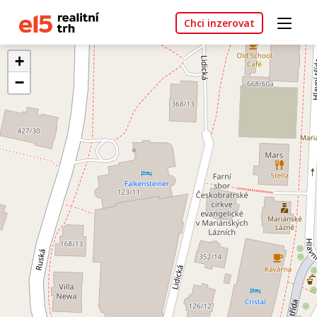
Chci inzerovat
+
−