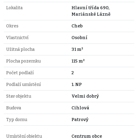
Lokalita
Hlavní třída 690,
Mariánské Lázně
Okres
Cheb
Vlastnictví
Osobní
Užitná plocha
31 m²
Plocha pozemku
115 m²
Počet podlaží
2
Podlaží umístění
1. NP
Stav objektu
Velmi dobrý
Budova
Cihlová
Typ domu
Patrový
Umístění objektu
Centrum obce