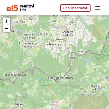
Chci inzerovat
+
−