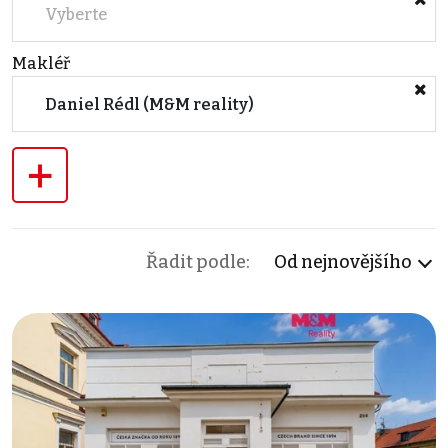
Vyberte
Makléř
Daniel Rédl (M&M reality)
+
Řadit podle:
Od nejnovějšího