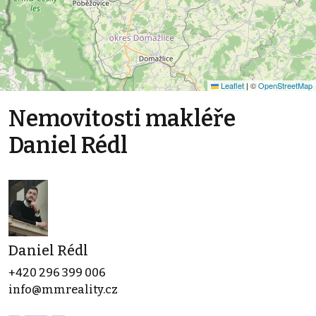
Leaflet
|
©
OpenStreetMap
Nemovitosti makléře
Daniel Rédl
Daniel Rédl
+420 296 399 006
info@mmreality.cz