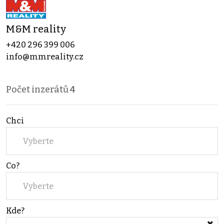
M&M reality
+420 296 399 006
info@mmreality.cz
Počet inzerátů
4
Chci
Vyberte
Co?
Vyberte
Kde?