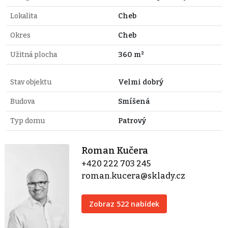
Lokalita
Cheb
Okres
Cheb
Užitná plocha
360 m²
Stav objektu
Velmi dobrý
Budova
Smíšená
Typ domu
Patrový
Roman Kučera
+420 222 703 245
roman.kucera@sklady.cz
Zobraz 522 nabídek