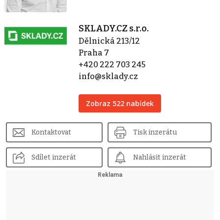
SKLADY.CZ s.r.o.
Dělnická 213/12
Praha 7
+420 222 703 245
info@sklady.cz
Zobraz 522 nabídek
Kontaktovat
Tisk inzerátu
Sdílet inzerát
Nahlásit inzerát