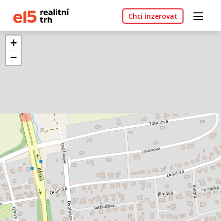
Chci inzerovat
+
−