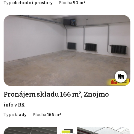
Typ
obchodní prostory
Plocha
50 m²
Pronájem skladu 166 m², Znojmo
info v RK
Typ
sklady
Plocha
166 m²