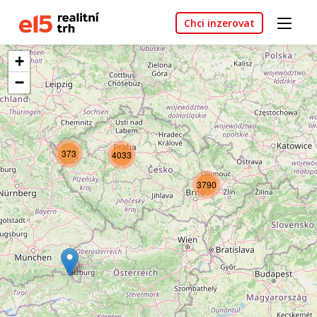
Chci inzerovat
+
−
373
4033
3790