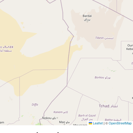
Leaflet
|
©
OpenStreetMap