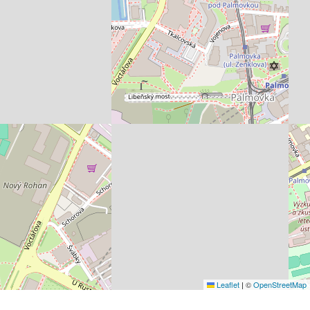
Leaflet
|
©
OpenStreetMap