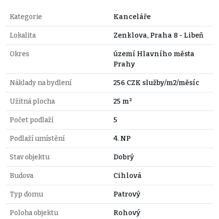
Kategorie
Kanceláře
Lokalita
Zenklova, Praha 8 - Libeň
Okres
území Hlavního města
Prahy
Náklady na bydlení
256 CZK služby/m2/měsíc
Užitná plocha
25 m²
Počet podlaží
5
Podlaží umístění
4. NP
Stav objektu
Dobrý
Budova
Cihlová
Typ domu
Patrový
Poloha objektu
Rohový