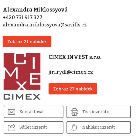
Alexandra Miklossyová
+420 731 917 327
alexandra.miklossyova@savills.cz
Zobraz 21 nabídek
CIMEX INVEST s.r.o.
jiri.rydl@cimex.cz
Zobraz 27 nabídek
Kontaktovat
Tisk inzerátu
Sdílet inzerát
Nahlásit inzerát