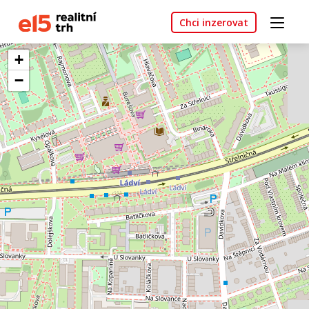
Chci inzerovat
+
−