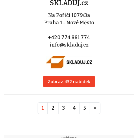
SKLADUJ.cz
Na Poříčí 1079/3a
Praha 1 - Nové Město
+420 774 881 774
info@skladuj.cz
Zobraz 432 nabídek
1
2
3
4
5