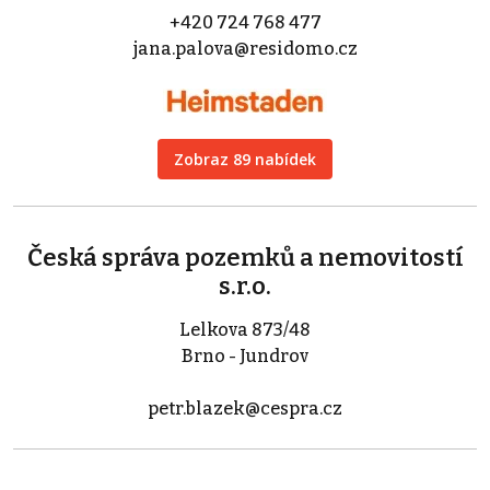
+420 724 768 477
jana.palova@residomo.cz
Zobraz 89 nabídek
Česká správa pozemků a nemovitostí
s.r.o.
Lelkova 873/48
Brno - Jundrov
petr.blazek@cespra.cz