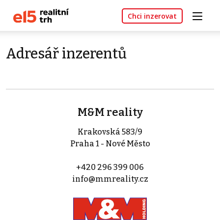
Chci inzerovat
Adresář inzerentů
M&M reality
Krakovská 583/9
Praha 1 - Nové Město
+420 296 399 006
info@mmreality.cz