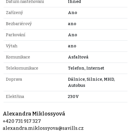
Datum nastěhování
Ihned
Zařízený
Ano
Bezbariérový
ano
Parkování
Ano
Výtah
ano
Komunikace
Asfaltová
Telekomunikace
Telefon, Internet
Doprava
Dálnice, Silnice, MHD,
Autobus
Elektřina
230V
Alexandra Miklossyová
+420 731 917 327
alexandra.miklossyova@savills.cz