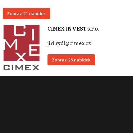
Zobraz 21 nabídek
CIMEX INVEST s.r.o.
jiri.rydl@cimex.cz
Zobraz 26 nabídek
Kontaktovat
Tisk inzerátu
Sdílet inzerát
Nahlásit inzerát