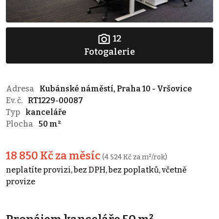
12
Fotogalerie
Adresa
Kubánské náměstí, Praha 10 - Vršovice
Ev. č.
RT1229-00087
Typ
kanceláře
Plocha
50 m²
18 850 Kč za měsíc
(4 524 Kč za m²/rok)
neplatíte provizi, bez DPH, bez poplatků, včetně
provize