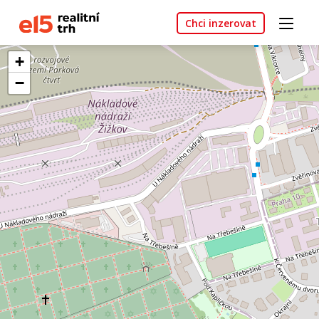
Chci inzerovat
+
−