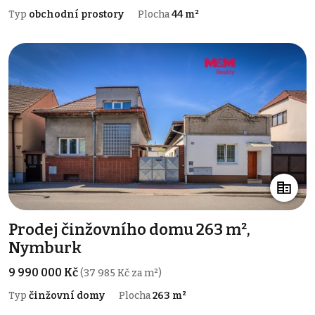
Typ
obchodní prostory
Plocha
44 m²
Prodej činžovního domu 263 m²,
Nymburk
9 990 000 Kč
(37 985 Kč za m²)
Typ
činžovní domy
Plocha
263 m²