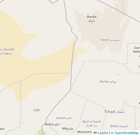
Leaflet
|
©
OpenStreetMap