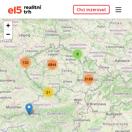
Chci inzerovat
+
−
6
130
4844
3189
21