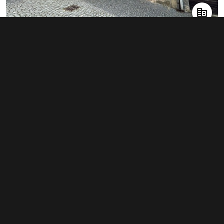
Pronájem obchodního prostoru 65 m²,
Chrudim
8 500 Kč za měsíc
(1 569 Kč za m²/rok)
Typ
obchodní prostory
Plocha
65 m²