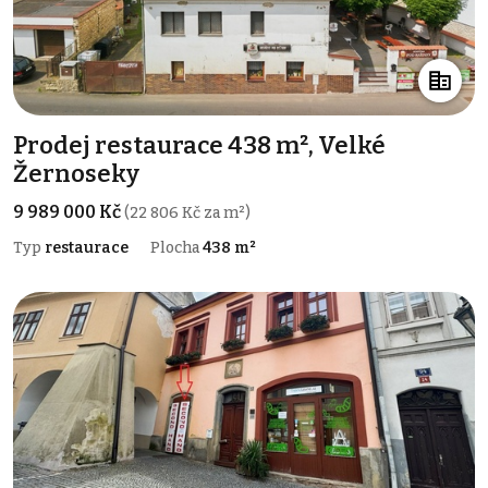
Prodej restaurace 438 m², Velké
Žernoseky
9 989 000 Kč
(22 806 Kč za m²)
Typ
restaurace
Plocha
438 m²