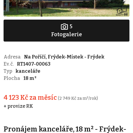
5
Fotogalerie
Adresa
Na Poříčí, Frýdek-Místek - Frýdek
Ev. č.
RT1407-00063
Typ
kanceláře
Plocha
18 m²
4 123 Kč za měsíc
(2 749 Kč za m²/rok)
+ provize RK
Pronájem kanceláře, 18 m² - Frýdek-