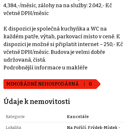
4,384,-/měsíc, zálohy na na služby: 2.042,- Kč
včetně DPH/měsíc
K dispozici je společná kuchyňka a WC na
každém patře, výtah, parkovací místo v ceně. K
dispozici je možné si připlatit internet – 250,- Kč
včetně DPH/měsíc. Budova je velmi dobře
udržovaná, čistá.
Podrobnější informace u makléře
MIMOŘÁDNĚ NEHOSPODÁRNÁ
G
Údaje k nemovitosti
Kategorie
Kanceláře
Lokalita
Na Poříčí, Frýdek-Místek -