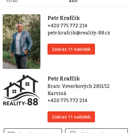
Výtah
ano
Petr Krafčik
+420 775 772 214
petr.krafcik@reality-88.cz
Zobraz 11 nabídek
Petr Krafčik
Bratr. Veverkových 2811/12
Karviná
+420 775 772 214
Zobraz 11 nabídek