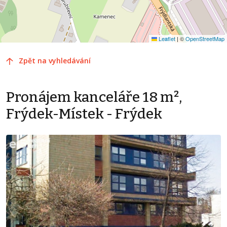
Leaflet
|
©
OpenStreetMap
Zpět na vyhledávání
Pronájem kanceláře 18 m²,
Frýdek-Místek - Frýdek