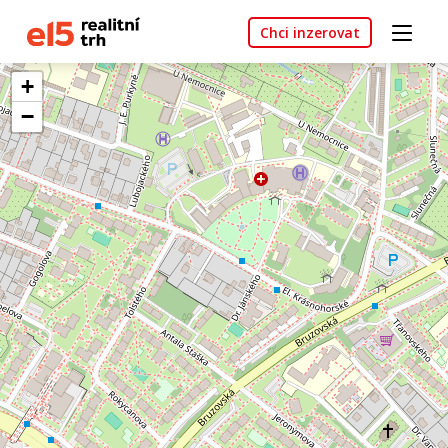
Chci inzerovat
+
−