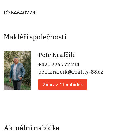
IČ:
64640779
Makléři společnosti
Petr Krafčik
+420 775 772 214
petr.krafcik@reality-88.cz
Zobraz 11 nabídek
Aktuální nabídka