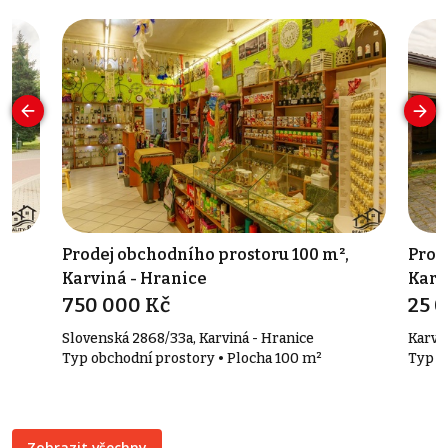
,
Prodej obchodního prostoru 100 m²,
Pron
Karviná - Hranice
Karv
750 000 Kč
25 
Slovenská 2868/33a, Karviná - Hranice
Karvi
Typ obchodní prostory • Plocha 100 m²
Typ v
Zobrazit všechny