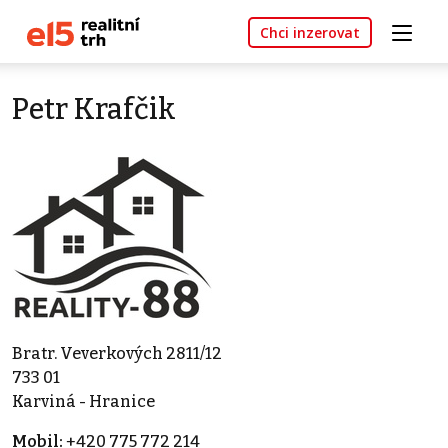
Chci inzerovat
Petr Krafčik
Bratr. Veverkových 2811/12
733 01
Karviná - Hranice
Mobil:
+420 775 772 214