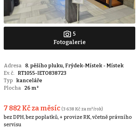
5
Fotogalerie
Adresa
8. pěšího pluku, Frýdek-Místek - Místek
Ev. č.
RT1055-IETO838723
Typ
kanceláře
Plocha
26 m²
7 882 Kč za měsíc
(3 638 Kč za m²/rok)
bez DPH, bez poplatků, + provize RK, včetně právního
servisu