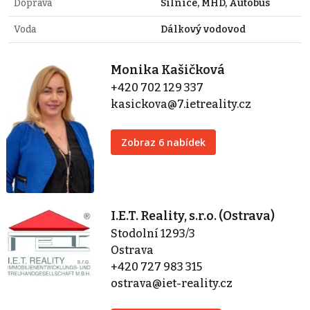
Doprava
Silnice, MHD, Autobus
Voda
Dálkový vodovod
Monika Kašičková
+420 702 129 337
kasickova@7.ietreality.cz
Zobraz 6 nabídek
I.E.T. Reality, s.r.o. (Ostrava)
Stodolní 1293/3
Ostrava
+420 727 983 315
ostrava@iet-reality.cz