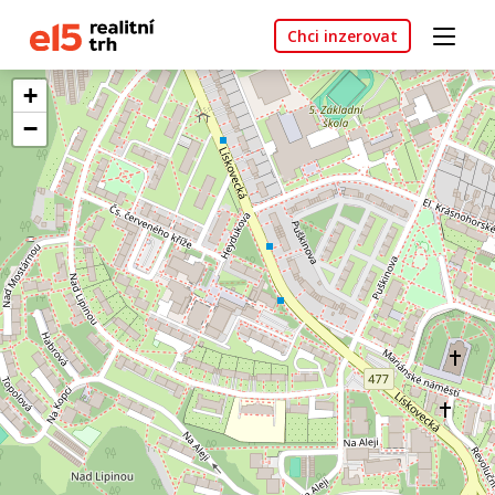
Chci inzerovat
+
−