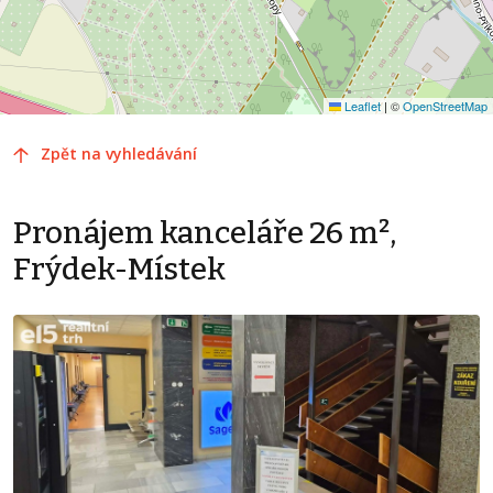
Leaflet
|
©
OpenStreetMap
Zpět na vyhledávání
Pronájem kanceláře 26 m²,
Frýdek-Místek