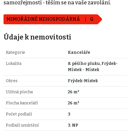
samozřejmostí - těším se na vaše zavolání.
MIMOŘÁDNĚ NEHOSPODÁRNÁ
G
Údaje k nemovitosti
Kategorie
Kanceláře
Lokalita
8. pěšího pluku, Frýdek-
Místek - Místek
Okres
Frýdek-Místek
Užitná plocha
26 m²
Plocha kanceláří
26 m²
Počet podlaží
3
Podlaží umístění
3. NP