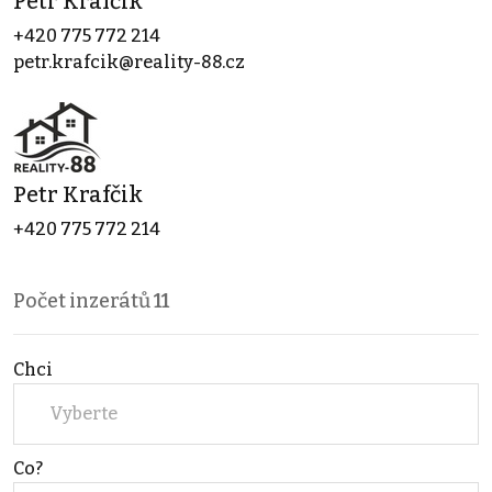
Petr Krafčik
+420 775 772 214
petr.krafcik@reality-88.cz
Petr Krafčik
+420 775 772 214
Počet inzerátů
11
Chci
Vyberte
Co?