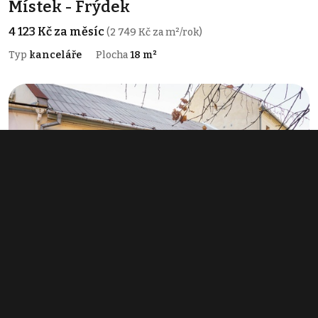
Místek - Frýdek
4 123 Kč za měsíc
(2 749 Kč za m²/rok)
Typ
kanceláře
Plocha
18 m²
Pronájem obchodního prostoru 75 m²,
Karviná - Fryštát
20 000 Kč za měsíc
(3 200 Kč za m²/rok)