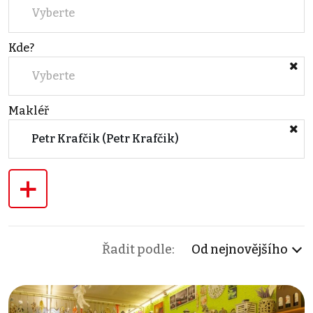
Vyberte
Kde?
Vyberte
Makléř
Petr Krafčik (Petr Krafčik)
+
Řadit podle:
Od nejnovějšího