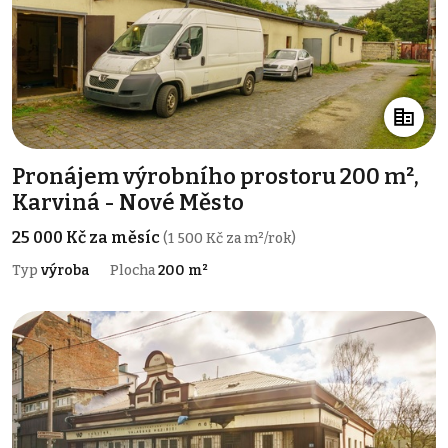
Pronájem výrobního prostoru 200 m²,
Karviná - Nové Město
25 000 Kč za měsíc
(1 500 Kč za m²/rok)
Typ
výroba
Plocha
200 m²