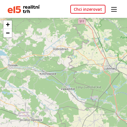
Chci inzerovat
+
−