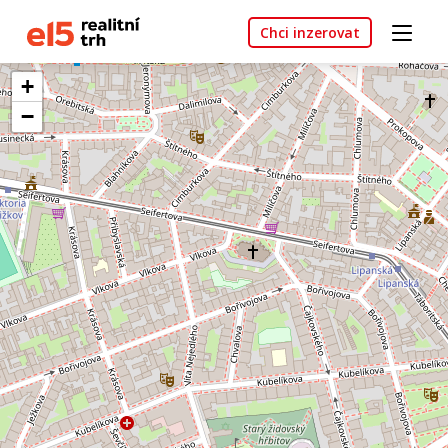
Chci inzerovat
+
−