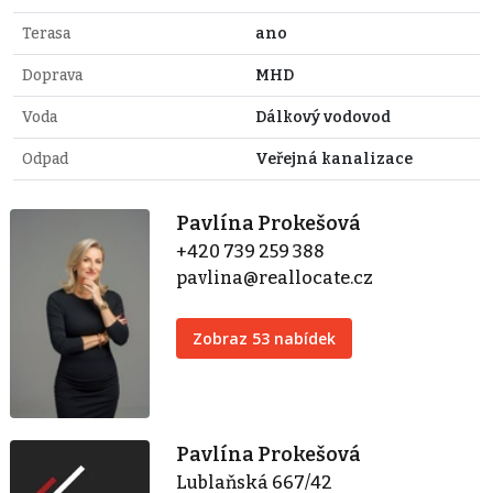
Terasa
ano
Doprava
MHD
Voda
Dálkový vodovod
Odpad
Veřejná kanalizace
Pavlína Prokešová
+420 739 259 388
pavlina@reallocate.cz
Zobraz 53 nabídek
Pavlína Prokešová
Lublaňská 667/42