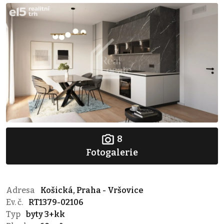
8
Fotogalerie
Adresa
Košická, Praha - Vršovice
Ev. č.
RT1379-02106
Typ
byty 3+kk