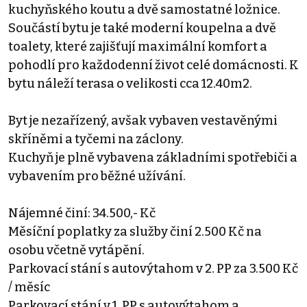
kuchyňského koutu a dvě samostatné ložnice.
Součástí bytu je také moderní koupelna a dvě
toalety, které zajišťují maximální komfort a
pohodlí pro každodenní život celé domácnosti. K
bytu náleží terasa o velikosti cca 12.40m2.
Byt je nezařízený, avšak vybaven vestavěnými
skříněmi a tyčemi na záclony.
Kuchyň je plně vybavena základními spotřebiči a
vybavením pro běžné užívání.
Nájemné činí: 34.500,- Kč
Měsíční poplatky za služby činí 2.500 Kč na
osobu včetně vytápění.
Parkovací stání s autovýtahom v 2. PP za 3.500 Kč
/ měsíc
Parkovací stání v 1. PP s autovýtahom a