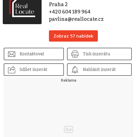
Praha 2
+420 604 189 964
pavlina@reallocate.cz
Zobraz 57 nabídek
Kontaktovat
Tisk inzerátu
Sdílet inzerát
Nahlásit inzerát