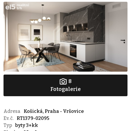
8
Fotogalerie
Adresa
Košická, Praha - Vršovice
Ev. č.
RT1379-02095
Typ
byty 3+kk