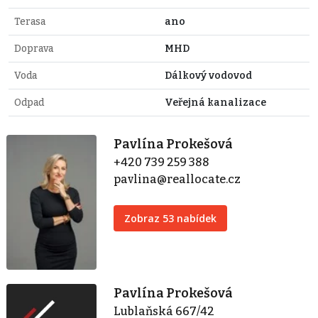
Terasa
ano
Doprava
MHD
Voda
Dálkový vodovod
Odpad
Veřejná kanalizace
Pavlína Prokešová
+420 739 259 388
pavlina@reallocate.cz
Zobraz 53 nabídek
Pavlína Prokešová
Lublaňská 667/42