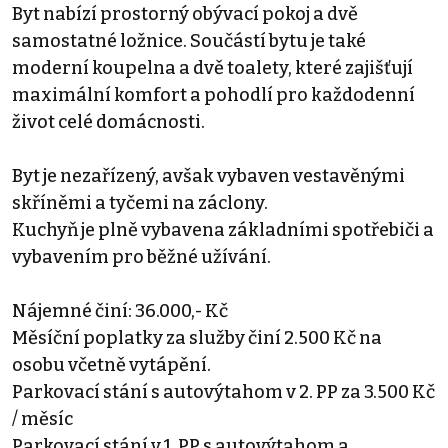
Byt nabízí prostorný obývací pokoj a dvě
samostatné ložnice. Součástí bytu je také
moderní koupelna a dvě toalety, které zajišťují
maximální komfort a pohodlí pro každodenní
život celé domácnosti.
Byt je nezařízený, avšak vybaven vestavěnými
skříněmi a tyčemi na záclony.
Kuchyň je plně vybavena základními spotřebiči a
vybavením pro běžné užívání.
Nájemné činí: 36.000,- Kč
Měsíční poplatky za služby činí 2.500 Kč na
osobu včetně vytápění.
Parkovací stání s autovýtahom v 2. PP za 3.500 Kč
/ měsíc
Parkovací stání v 1. PP s autovýtahom a