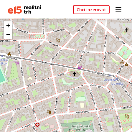
Chci inzerovat
+
−