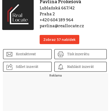
Pavlína Prokešová
Lublaňská 667/42
Praha 2
+420 604 189 964
pavlina@reallocate.cz
Zobraz 57 nabídek
Kontaktovat
Tisk inzerátu
Sdílet inzerát
Nahlásit inzerát