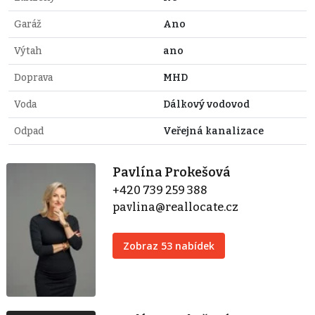
Garáž
Ano
Výtah
ano
Doprava
MHD
Voda
Dálkový vodovod
Odpad
Veřejná kanalizace
Pavlína Prokešová
+420 739 259 388
pavlina@reallocate.cz
Zobraz 53 nabídek