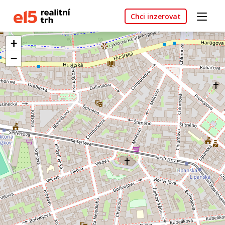
Chci inzerovat
+
−