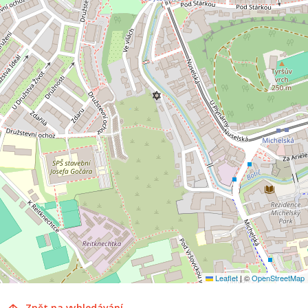
Leaflet
|
©
OpenStreetMap
Zpět na vyhledávání