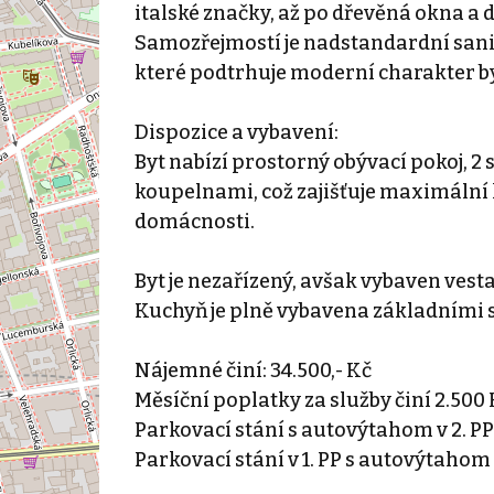
italské značky, až po dřevěná okna a d
Samozřejmostí je nadstandardní sanit
které podtrhuje moderní charakter b
Dispozice a vybavení:
Byt nabízí prostorný obývací pokoj, 2
koupelnami, což zajišťuje maximální 
domácnosti.
Byt je nezařízený, avšak vybaven vest
Kuchyň je plně vybavena základními s
Nájemné činí: 34.500,- Kč
Měsíční poplatky za služby činí 2.500
Parkovací stání s autovýtahom v 2. PP 
Parkovací stání v 1. PP s autovýtahom