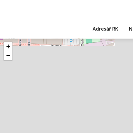
Adresář RK
N
+
−