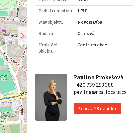
Podlaží umístění
1. NP
Stav objektu
Novostavba
Budova
Cihlová
Umístění
Centrum obce
objektu
Pavlína Prokešová
+420 739 259 388
pavlina@reallocate.cz
Zobraz 53 nabídek