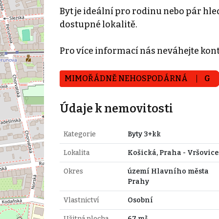
Byt je ideální pro rodinu nebo pár hle
dostupné lokalitě.
Pro více informací nás neváhejte kon
MIMOŘÁDNĚ NEHOSPODÁRNÁ
G
Údaje k nemovitosti
Kategorie
Byty 3+kk
Lokalita
Košická, Praha - Vršovice
Okres
území Hlavního města
Prahy
Vlastnictví
Osobní
Užitná plocha
67 m²