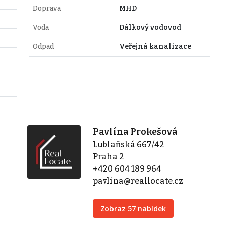
Doprava
MHD
Voda
Dálkový vodovod
Odpad
Veřejná kanalizace
Pavlína Prokešová
Lublaňská 667/42
Praha 2
+420 604 189 964
pavlina@reallocate.cz
Zobraz 57 nabídek