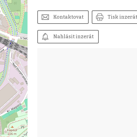
Kontaktovat
Tisk inzerá
Nahlásit inzerát