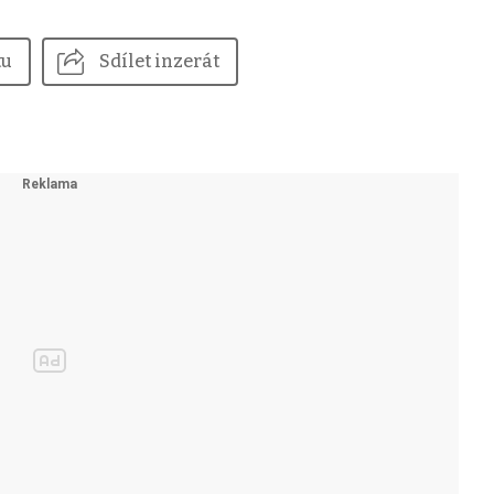
tu
Sdílet inzerát