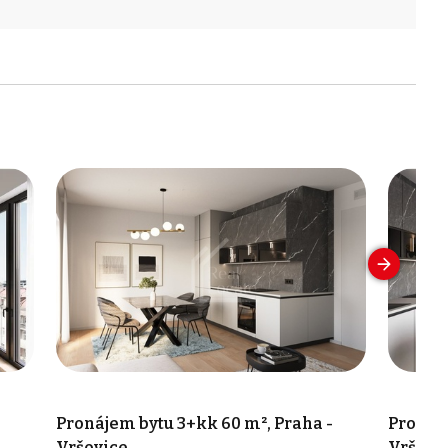
-
Pronájem bytu 3+kk 60 m², Praha -
Pronáje
Vršovice
Vršovi