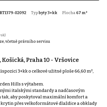
RT1379-02092
Typ
byty 3+kk
Plocha
67 m²
rok)
ze, včetně právního servisu
 Košická, Praha 10 - Vršovice
spozici 3+kk o celkové užitné ploše 66,60 m²,
arden Hills s výtahem.
anými italskými standardy a nadčasovým
n tak, aby poskytoval maximální komfort a
 krytin přes velkoformátové dlaždice a obklady