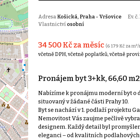
Adresa
Košická, Praha - Vršovice
Ev. č.
Vlastnictví
osobní
34 500 Kč za měsíc
(6 179 Kč za m²/
včetně DPH, včetně poplatků, včetně provi
Pronájem byt 3+kk, 66,60 m2,
Nabízíme k pronájmu moderní byt o di
situovaný v žádané části Prahy 10.
Byt se nachází v 1. podlaží projektu G
Nemovitost Vás zaujme pečlivě vybr
designem. Každý detail byl promyšle
eleganci – od kvalitních podlahových