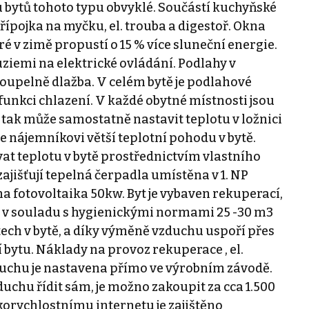
u bytů tohoto typu obvyklé. Součástí kuchyňské
řípojka na myčku, el. trouba a digestoř. Okna
ré v zimě propustí o 15 % více sluneční energie.
iemi na elektrické ovládání. Podlahy v
 koupelně dlažba. V celém bytě je podlahové
i funkci chlazení. V každé obytné místnosti jsou
 tak může samostatně nastavit teplotu v ložnici
 nájemníkovi větší teplotní pohodu v bytě.
t teplotu v bytě prostřednictvím vlastního
ajišťují tepelná čerpadla umístěna v 1. NP
a fotovoltaika 50kw. Byt je vybaven rekuperací,
u v souladu s hygienickými normami 25 -30 m3
ech v bytě, a díky výměně vzduchu uspoří přes
bytu. Náklady na provoz rekuperace , el.
uchu je nastavena přímo ve výrobním závodě.
chu řídit sám, je možno zakoupit za cca 1.500
korychlostnímu internetu je zajištěno