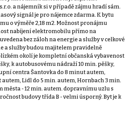
.r.o. a nájemník si v případě zájmu hradí sám.
lasový signál je pro nájemce zdarma. K bytu
omu o výměře 2,18 m2. Možnost pronájmu
ost nabíjení elektromobilu přímo na
uvedena bez záloh na energie a služby v celkové
gie a služby budou majitelem pravidelně
blízkém okolí je kompletní občanská vybavenost
ěšky, k autobusovému nádraží 10 min. pěšky,
kupní centra Šantovka do 8 minut autem,
autem, Lidl do 5 min. autem, Hornbach 3 min.
 města - 12 min. autem. dopravnímu uzlu s
očnost budovy třída B - velmi úsporný. Byt je k