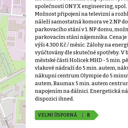
společností ONYX engineering, spol. s
Možnost připojení na televizní a rozh
náleží samostatná komora ve 2.NP d
parkovacího stání v 1. NP domu, možn
parkovacím stání nájemníka. Cena je 
výši 4.300 Kč / měsíc. Zálohy na ener
vyúčtovány dle skutečné spotřeby. V 
městské části Holicek MHD - 5 min. p
vlakové nádraží do 5 min. autem, ná
nákupní centrum Olympie do 5 minut 
autem, Baumax 5 min. autem centrum
napojením na dálnici. Energetická nár
dispozici ihned.
VELMI ÚSPORNÁ
B