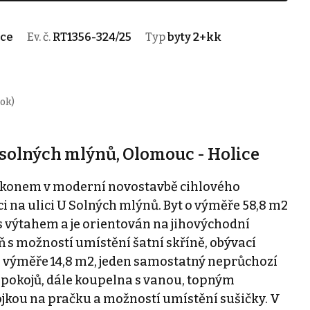
ice
Ev. č.
RT1356-324/25
Typ
byty 2+kk
rok)
solných mlýnů, Olomouc - Holice
lkonem v moderní novostavbě cihlového
i na ulici U Solných mlýnů. Byt o výměře 58,8 m2
 s výtahem a je orientován na jihovýchodní
ň s možností umístění šatní skříně, obývací
 výměře 14,8 m2, jeden samostatný neprůchozí
ou pokojů, dále koupelna s vanou, topným
ojkou na pračku a možností umístění sušičky. V