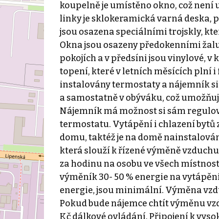
koupelně je umístěno okno, což není 
linky je sklokeramická varná deska, p
jsou osazena speciálními trojskly, kte
Okna jsou osazeny předokenními žaluz
pokojích a v předsíni jsou vinylové, v
topení, které v letních měsících plní 
instalovány termostaty a nájemník si
a samostatně v obýváku, což umožňuje
Nájemník má možnost si sám regulova
termostatu. Vytápění i chlazení bytů z
domu, taktéž je na domě nainstalován
která slouží k řízené výměně vzduch
za hodinu na osobu ve všech místnost
výměník 30- 50 % energie na vytápění 
energie, jsou minimální. Výměna vzd
Pokud bude nájemce chtít výměnu vzdu
Kč dálkové ovládání. Připojení k vyso