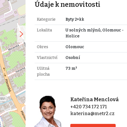
Údaje k nemovitosti
Kategorie
Byty 2+kk
Lokalita
U solných mlýnů, Olomouc -
Holice
Okres
Olomouc
Vlastnictví
Osobní
Užitná
73 m²
plocha
Kateřina Menclová
+420 734 172 171
katerina@metr2.cz