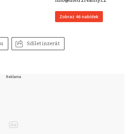
info@metr2reality.cz
Zobraz 46 nabídek
tu
Sdílet inzerát