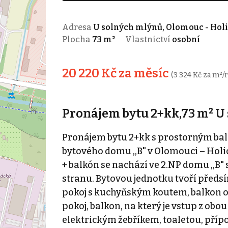
Adresa
U solných mlýnů, Olomouc - Hol
Plocha
73 m²
Vlastnictví
osobní
20 220 Kč za měsíc
(3 324 Kč za m²/
Pronájem bytu 2+kk,73 m² U 
Pronájem bytu 2+kk s prostorným ba
bytového domu ,,B" v Olomouci – Holic
+ balkón se nachází ve 2.NP domu ,,B"
stranu. Bytovou jednotku tvoří předsí
pokoj s kuchyňským koutem, balkon o
pokoj, balkon, na který je vstup z ob
elektrickým žebříkem, toaletou, příp