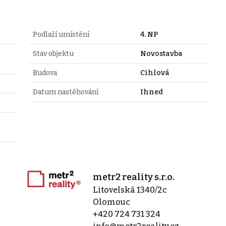
Podlaží umístění
4. NP
Stav objektu
Novostavba
Budova
Cihlová
Datum nastěhování
Ihned
metr2 reality s.r.o.
Litovelská 1340/2c
Olomouc
+420 724 731 324