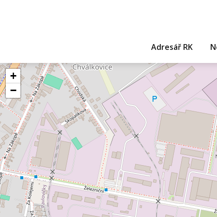
Adresář RK
N
+
−