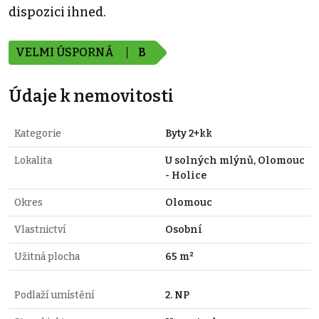
dispozici ihned.
VELMI ÚSPORNÁ
B
Údaje k nemovitosti
Kategorie
Byty 2+kk
Lokalita
U solných mlýnů, Olomouc
- Holice
Okres
Olomouc
Vlastnictví
Osobní
Užitná plocha
65 m²
Podlaží umístění
2. NP