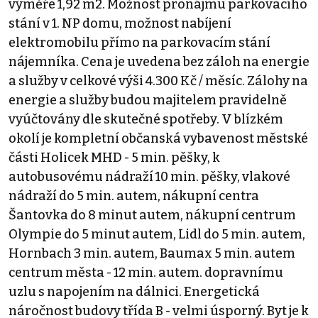
výměře 1,92 m2. Možnost pronájmu parkovacího
stání v 1. NP domu, možnost nabíjení
elektromobilu přímo na parkovacím stání
nájemníka. Cena je uvedena bez záloh na energie
a služby v celkové výši 4.300 Kč / měsíc. Zálohy na
energie a služby budou majitelem pravidelně
vyúčtovány dle skutečné spotřeby. V blízkém
okolí je kompletní občanská vybavenost městské
části Holicek MHD - 5 min. pěšky, k
autobusovému nádraží 10 min. pěšky, vlakové
nádraží do 5 min. autem, nákupní centra
Šantovka do 8 minut autem, nákupní centrum
Olympie do 5 minut autem, Lidl do 5 min. autem,
Hornbach 3 min. autem, Baumax 5 min. autem
centrum města - 12 min. autem. dopravnímu
uzlu s napojením na dálnici. Energetická
náročnost budovy třída B - velmi úsporný. Byt je k