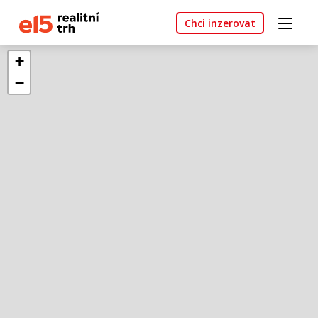
Chci inzerovat
+
−