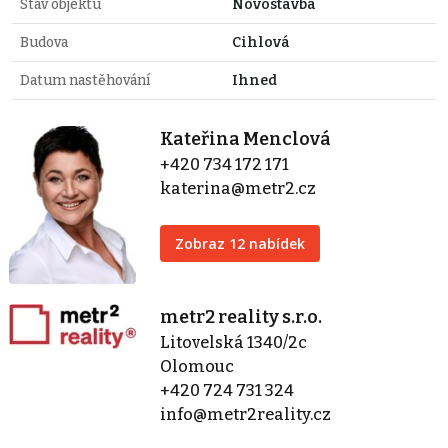
Stav objektu
Novostavba
Budova
Cihlová
Datum nastěhování
Ihned
Kateřina Menclová
+420 734 172 171
katerina@metr2.cz
Zobraz 12 nabídek
metr2 reality s.r.o.
Litovelská 1340/2c
Olomouc
+420 724 731 324
info@metr2reality.cz