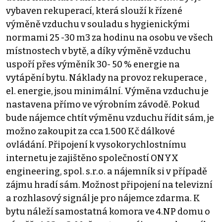
vybaven rekuperací, která slouží k řízené
výměně vzduchu v souladu s hygienickými
normami 25 -30 m3 za hodinu na osobu ve všech
místnostech v bytě, a díky výměně vzduchu
uspoří přes výměník 30- 50 % energie na
vytápění bytu. Náklady na provoz rekuperace ,
el. energie, jsou minimální. Výměna vzduchu je
nastavena přímo ve výrobním závodě. Pokud
bude nájemce chtít výměnu vzduchu řídit sám, je
možno zakoupit za cca 1.500 Kč dálkové
ovládání. Připojení k vysokorychlostnímu
internetu je zajištěno společností ONYX
engineering, spol. s.r.o. a nájemník si v případě
zájmu hradí sám. Možnost připojení na televizní
a rozhlasový signál je pro nájemce zdarma. K
bytu náleží samostatná komora ve 4.NP domu o