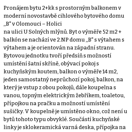
Pronájem bytu 2+kk s prostorným balkonem v
moderní novostavbě cihlového bytového domu
,,B" v Olomouci – Holici
na ulici U Solných mlýnů. Byt o výměře 52 m2 +
balkón se nachází ve 2.NP domu ,,B" s výtahem s
výtahem a je orientován na západní stranu.
Bytovou jednotku tvoří předsíň s možností
umístění šatní skříně, obývací pokoj s
kuchyňským koutem, balkon o výměře 14 m2,
jeden samostatný neprůchozí pokoj, balkon, na
který je vstup z obou pokojů, dále koupelna s
vanou, topným elektrickým žebříkem, toaletou,
přípojkou na pračku a možností umístění
sušičky. V koupelně je umístěno okno, což není u
bytů tohoto typu obvyklé. Součástí kuchyňské
linky je sklokeramická varná deska, přípojka na