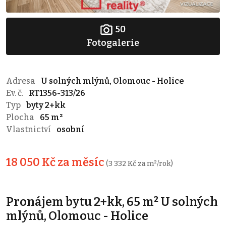
50
Fotogalerie
Adresa
U solných mlýnů, Olomouc - Holice
Ev. č.
RT1356-313/26
Typ
byty 2+kk
Plocha
65 m²
Vlastnictví
osobní
18 050 Kč za měsíc
(3 332 Kč za m²/rok)
Pronájem bytu 2+kk, 65 m² U solných
mlýnů, Olomouc - Holice