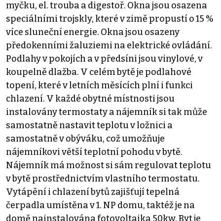
myčku, el. trouba a digestoř. Okna jsou osazena
speciálními trojskly, které v zimě propustí o 15 %
více sluneční energie. Okna jsou osazeny
předokenními žaluziemi na elektrické ovládání.
Podlahy v pokojích a v předsíni jsou vinylové, v
koupelně dlažba. V celém bytě je podlahové
topení, které v letních měsících plní i funkci
chlazení. V každé obytné místnosti jsou
instalovány termostaty a nájemník si tak může
samostatně nastavit teplotu v ložnici a
samostatně v obýváku, což umožňuje
nájemníkovi větší teplotní pohodu v bytě.
Nájemník má možnost si sám regulovat teplotu
v bytě prostřednictvím vlastního termostatu.
Vytápění i chlazení bytů zajišťují tepelná
čerpadla umístěna v 1. NP domu, taktéž je na
domě nainstalována fotovoltaika 50kw. Byt je