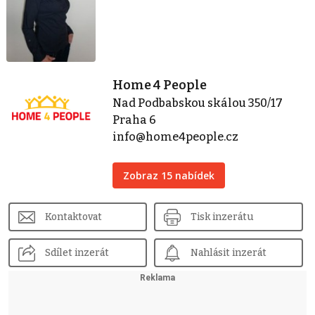
Home 4 People
Nad Podbabskou skálou 350/17
Praha 6
info@home4people.cz
Zobraz 15 nabídek
Kontaktovat
Tisk inzerátu
Sdílet inzerát
Nahlásit inzerát