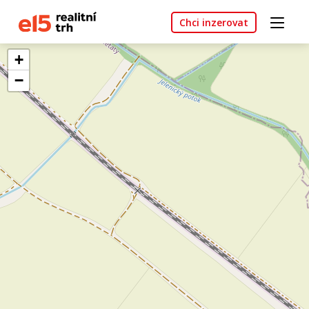
Chci inzerovat
+
−