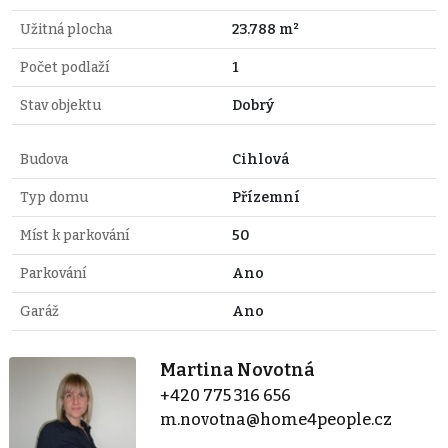
Užitná plocha
23.788 m²
Počet podlaží
1
Stav objektu
Dobrý
Budova
Cihlová
Typ domu
Přízemní
Míst k parkování
50
Parkování
Ano
Garáž
Ano
Martina Novotná
+420 775 316 656
m.novotna@home4people.cz