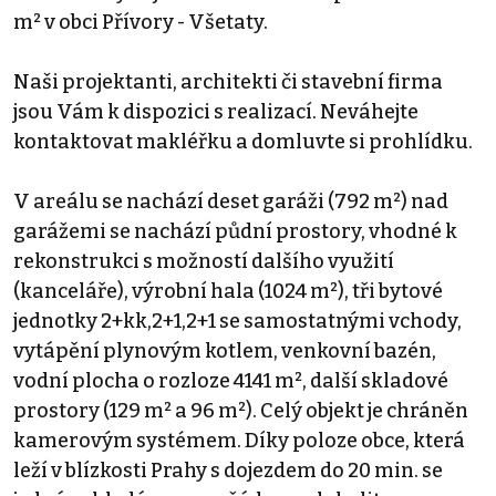
m² v obci Přívory - Všetaty.
Naši projektanti, architekti či stavební firma
jsou Vám k dispozici s realizací. Neváhejte
kontaktovat makléřku a domluvte si prohlídku.
V areálu se nachází deset garáži (792 m²) nad
garážemi se nachází půdní prostory, vhodné k
rekonstrukci s možností dalšího využití
(kanceláře), výrobní hala (1024 m²), tři bytové
jednotky 2+kk,2+1,2+1 se samostatnými vchody,
vytápění plynovým kotlem, venkovní bazén,
vodní plocha o rozloze 4141 m², další skladové
prostory (129 m² a 96 m²). Celý objekt je chráněn
kamerovým systémem. Díky poloze obce, která
leží v blízkosti Prahy s dojezdem do 20 min. se