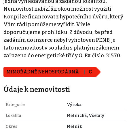
jedná vyhledávanou a žádanou lokalitou.
Nemovitost nabízí širokou možnost využití.
Koupi lze financovat z hypotečního úvěru, který
Vám rádi pomůžeme vyřídit. Vřele
doporučujeme prohlídku. Z důvodu, že před
zadáním do inzerce nebyl vyhotoven PENB, je
tato nemovitost v souladu s platným zákonem
zařazena do energetické třídy G. Ev. číslo: 31570.
MIMOŘÁDNĚ NEHOSPODÁRNÁ
G
Údaje k nemovitosti
Kategorie
Výroba
Lokalita
Mělnická, Všetaty
Okres
Mělník