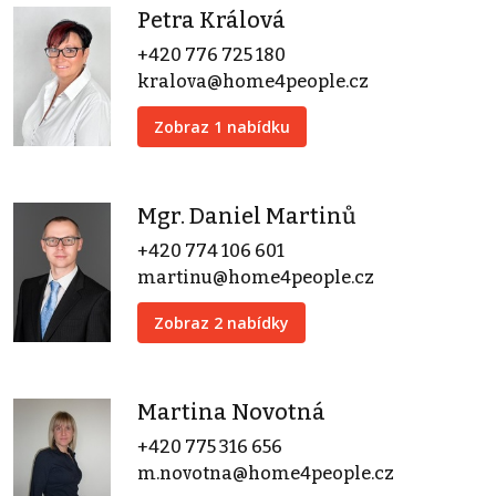
Petra Králová
+420 776 725 180
kralova@home4people.cz
Zobraz 1 nabídku
Mgr. Daniel Martinů
+420 774 106 601
martinu@home4people.cz
Zobraz 2 nabídky
Martina Novotná
+420 775 316 656
m.novotna@home4people.cz