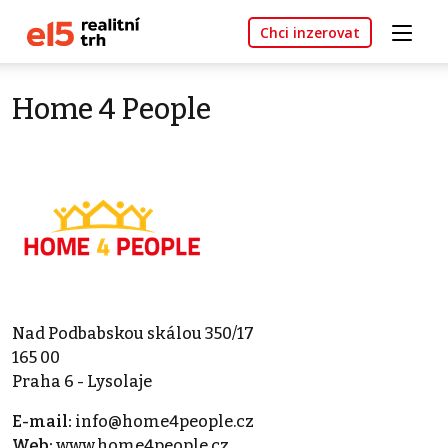
Chci inzerovat
Home 4 People
Nad Podbabskou skálou 350/17
165 00
Praha 6 - Lysolaje
E-mail:
info@home4people.cz
Web:
www.home4people.cz