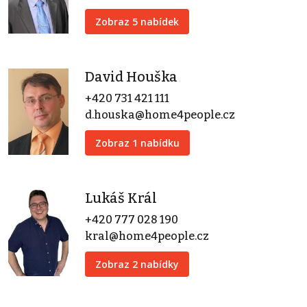
Zobraz 5 nabídek
David Houška
+420 731 421 111
d.houska@home4people.cz
Zobraz 1 nabídku
Lukáš Král
+420 777 028 190
kral@home4people.cz
Zobraz 2 nabídky