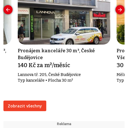
m²,
Pronájem kanceláře 30 m², České
Prod
Budějovice
Všet
140 Kč za m²/měsíc
30 
Lannova tř. 205, České Budějovice
Mělni
Typ kanceláře • Plocha 30 m²
Typ v
Zobrazit všechny