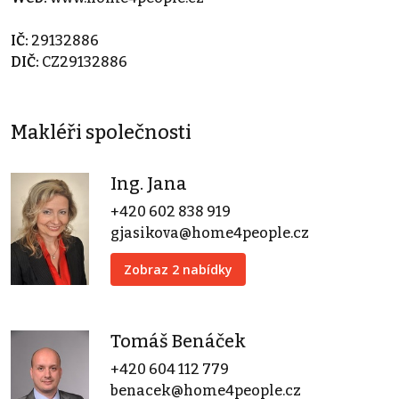
IČ:
29132886
DIČ:
CZ29132886
Makléři společnosti
Ing. Jana
+420 602 838 919
gjasikova@home4people.cz
Zobraz 2 nabídky
Tomáš Benáček
+420 604 112 779
benacek@home4people.cz