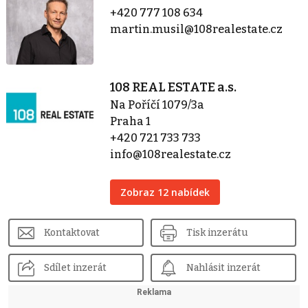
+420 777 108 634
martin.musil@108realestate.cz
108 REAL ESTATE a.s.
Na Poříčí 1079/3a
Praha 1
+420 721 733 733
info@108realestate.cz
Zobraz 12 nabídek
Kontaktovat
Tisk inzerátu
Sdílet inzerát
Nahlásit inzerát