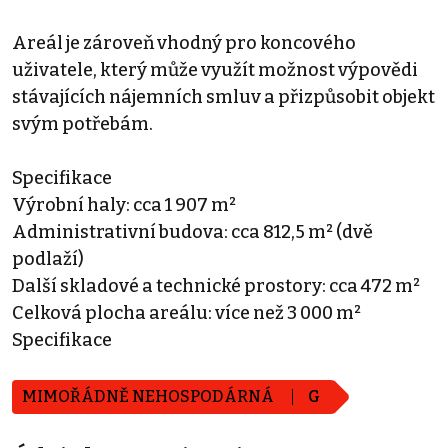
Areál je zároveň vhodný pro koncového
uživatele, který může využít možnost výpovědi
stávajících nájemních smluv a přizpůsobit objekt
svým potřebám.
Specifikace
Výrobní haly: cca 1 907 m²
Administrativní budova: cca 812,5 m² (dvě
podlaží)
Další skladové a technické prostory: cca 472 m²
Celková plocha areálu: více než 3 000 m²
Specifikace
MIMOŘÁDNĚ NEHOSPODÁRNÁ
G