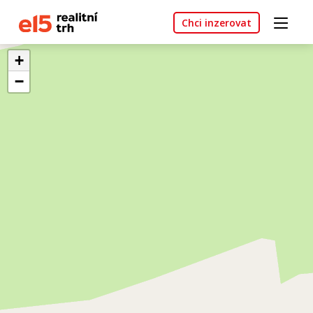
Chci inzerovat
+
−