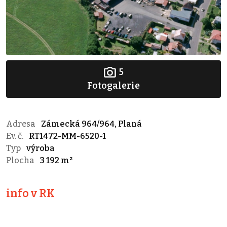
5
Fotogalerie
Adresa
Zámecká 964/964, Planá
Ev. č.
RT1472-MM-6520-1
Typ
výroba
Plocha
3 192 m²
info v RK