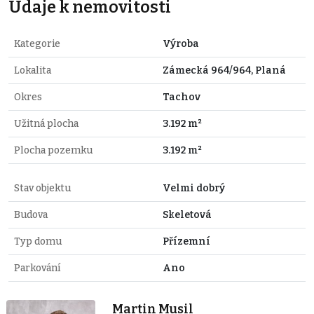
Údaje k nemovitosti
Kategorie
Výroba
Lokalita
Zámecká 964/964, Planá
Okres
Tachov
Užitná plocha
3.192 m²
Plocha pozemku
3.192 m²
Stav objektu
Velmi dobrý
Budova
Skeletová
Typ domu
Přízemní
Parkování
Ano
Martin Musil