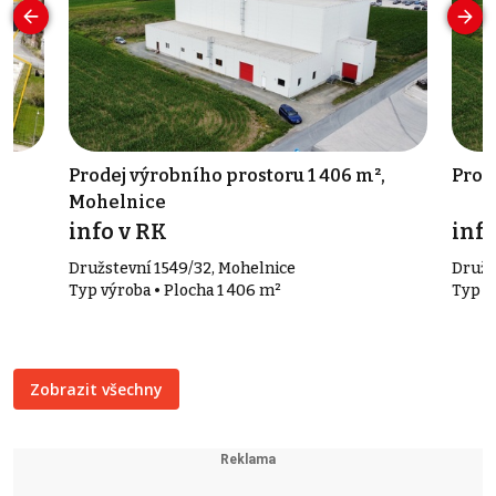
,
Prodej výrobního prostoru 1 406 m²,
Prod
Mohelnice
info v RK
info
Družstevní 1549/32, Mohelnice
Družs
Typ výroba • Plocha 1 406 m²
Typ s
Zobrazit všechny