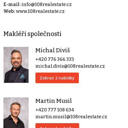
E-mail:
info@108realestate.cz
Web:
www.108realestate.cz
Makléři společnosti
Michal Diviš
+420 776 366 333
michal.divis@108realestate.cz
Zobraz 2 nabídky
Martin Musil
+420 777 108 634
martin.musil@108realestate.cz