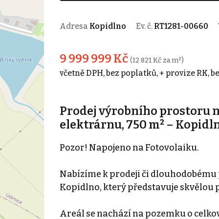
Adresa
Kopidlno
Ev. č.
RT1281-00660
9 999 999 Kč
(12 821 Kč za m²)
včetně DPH, bez poplatků, + provize RK, b
Prodej výrobního prostoru n
elektrárnu, 750 m² – Kopidl
Pozor! Napojeno na Fotovolaiku.
Nabízíme k prodeji či dlouhodobému p
Kopidlno, který představuje skvělou př
Areál se nachází na pozemku o celkov