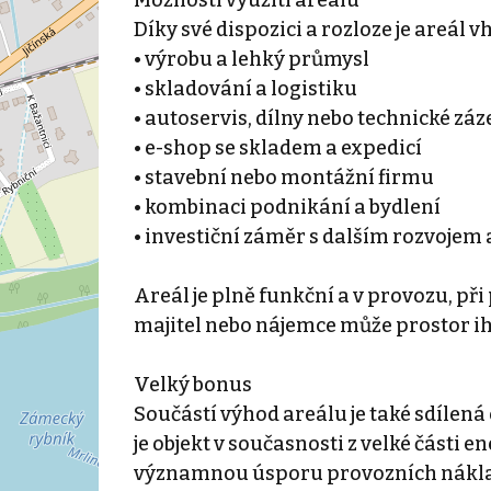
Díky své dispozici a rozloze je areál 
• výrobu a lehký průmysl
• skladování a logistiku
• autoservis, dílny nebo technické zá
• e-shop se skladem a expedicí
• stavební nebo montážní firmu
• kombinaci podnikání a bydlení
• investiční záměr s dalším rozvojem
Areál je plně funkční a v provozu, při
majitel nebo nájemce může prostor i
Velký bonus
Součástí výhod areálu je také sdílená 
je objekt v současnosti z velké části 
významnou úsporu provozních nákl