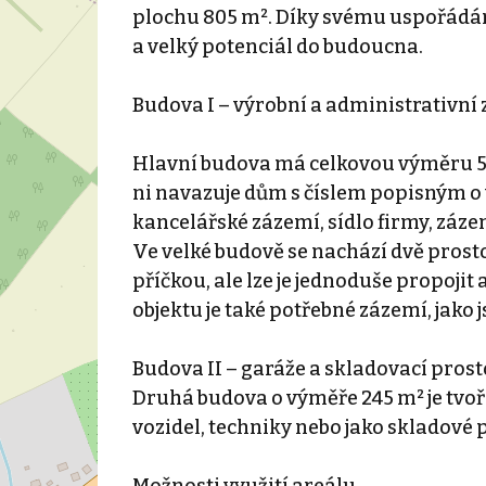
plochu 805 m². Díky svému uspořádání
a velký potenciál do budoucna.
Budova I – výrobní a administrativní
Hlavní budova má celkovou výměru 560
ni navazuje dům s číslem popisným o 
kancelářské zázemí, sídlo firmy, záze
Ve velké budově se nachází dvě prosto
příčkou, ale lze je jednoduše propojit 
objektu je také potřebné zázemí, jako 
Budova II – garáže a skladovací pros
Druhá budova o výměře 245 m² je tvoř
vozidel, techniky nebo jako skladové 
Možnosti využití areálu