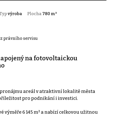
Typ
výroba
Plocha
780 m²
ez právního servisu
apojený na fotovoltaickou
no
ronájmu areál v atraktivní lokalitě města
íležitost pro podnikání i investici.
é výměře 6 145 m² a nabízí celkovou užitnou