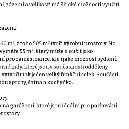
, zázemí a velikosti má široké možnosti využití
 zázemí
 m², z toho 505 m² tvoří výrobní prostory. Na
výměře 55 m², který může sloužit jako
mí pro zaměstnance, ale i jako možnost bydlení.
rné haly, které jsou v současnosti odděleny
a vytvořit tak jeden velký funkční celek. Součástí
jsou sprchy, šatna a kuchyňka.
tory
ena garážemi, které jsou ideální pro parkování
prostory.