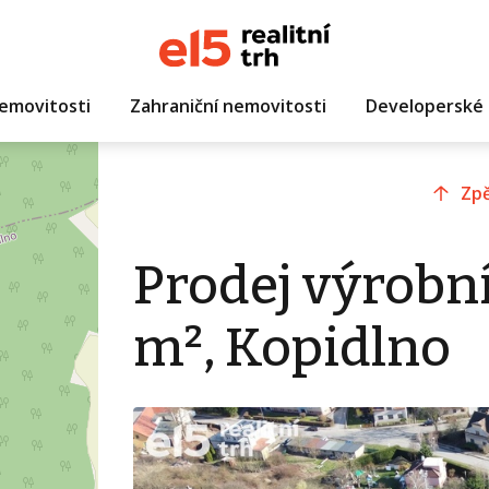
emovitosti
Zahraniční nemovitosti
Developerské 
Zpě
Prodej výrobn
m², Kopidlno