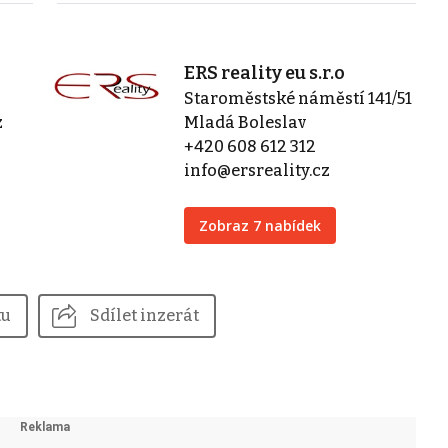
ERS reality eu s.r.o
Staroměstské náměstí 141/51
z
Mladá Boleslav
+420 608 612 312
info@ersreality.cz
Zobraz 7 nabídek
tu
Sdílet inzerát