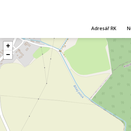
Adresář RK
N
+
−