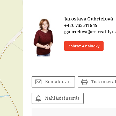
Jaroslava Gabrielová
+420 733 511 845
jgabrielova@ersreality.c
Zobraz 4 nabídky
Kontaktovat
Tisk inzerá
Nahlásit inzerát