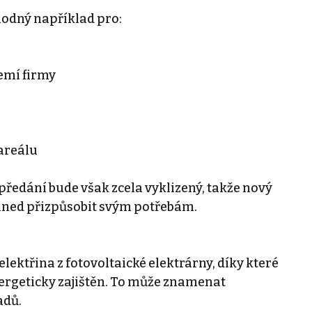
vhodný například pro:
zemí firmy
 areálu
 předání bude však zcela vyklizený, takže nový
hned přizpůsobit svým potřebám.
elektřina z fotovoltaické elektrárny, díky které
energeticky zajištěn. To může znamenat
adů.