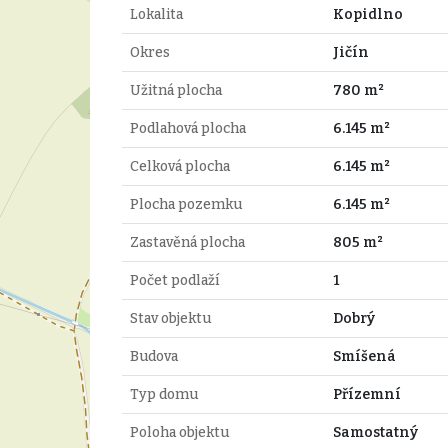
Lokalita
Kopidlno
Okres
Jičín
Užitná plocha
780 m²
Podlahová plocha
6.145 m²
Celková plocha
6.145 m²
Plocha pozemku
6.145 m²
Zastavěná plocha
805 m²
Počet podlaží
1
Stav objektu
Dobrý
Budova
Smíšená
Typ domu
Přízemní
Poloha objektu
Samostatný