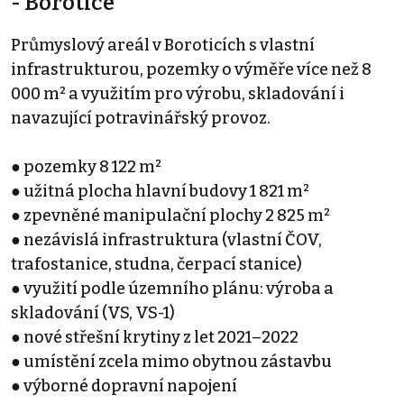
- Borotice
Průmyslový areál v Boroticích s vlastní
infrastrukturou, pozemky o výměře více než 8
000 m² a využitím pro výrobu, skladování i
navazující potravinářský provoz.
● pozemky 8 122 m²
● užitná plocha hlavní budovy 1 821 m²
● zpevněné manipulační plochy 2 825 m²
● nezávislá infrastruktura (vlastní ČOV,
trafostanice, studna, čerpací stanice)
● využití podle územního plánu: výroba a
skladování (VS, VS-1)
● nové střešní krytiny z let 2021–2022
● umístění zcela mimo obytnou zástavbu
● výborné dopravní napojení