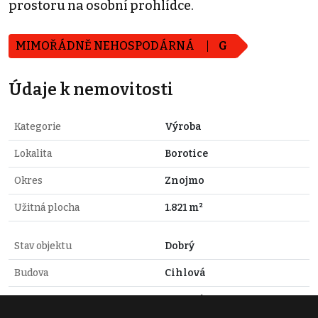
prostoru na osobní prohlídce.
MIMOŘÁDNĚ NEHOSPODÁRNÁ
G
Údaje k nemovitosti
Kategorie
Výroba
Lokalita
Borotice
Okres
Znojmo
Užitná plocha
1.821 m²
Stav objektu
Dobrý
Budova
Cihlová
Typ domu
Patrový