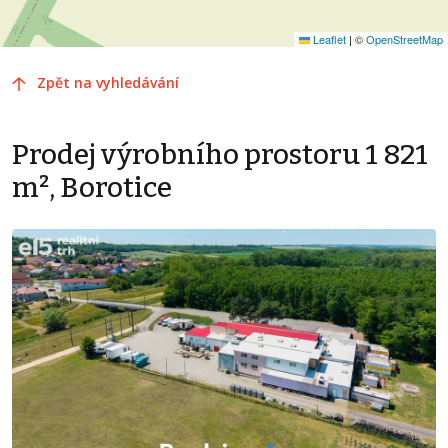
Leaflet
|
©
OpenStreetMap
Zpět na vyhledávání
Prodej výrobního prostoru 1 821
m², Borotice