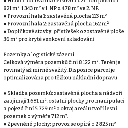
● Hlavní budova má celkovou užitnou plochu 1
821 m²: 1 343 m² v 1. NP a 478 m² ve 2. NP.
● Provozní hala 1: zastavěná plocha 113 m²
● Provozní hala 2: zastavěná plocha 162 m²
● Doplňkové stavby: přístřešek o zastavěné ploše
36 m² pro kryté venkovní skladování
Pozemky a logistické zázemí
Celková výměra pozemků činí 8 122 m². Terén je
rovinatý až mírně svažitý. Dispozice parcel je
optimalizována pro těžkou nákladní dopravu.
● Skladba pozemků: zastavěná plocha a nádvoří
zaujímají 1 681 m², ostatní plochy pro manipulaci
a pojezd činí 5 729 m² a okraj areálu tvoří lesní
pozemek o výměře 712 m².
● Zpevněné plochy: provoz se opírá o 2 825 m²