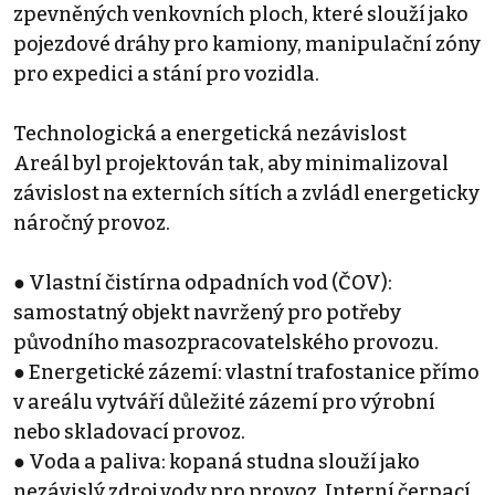
zpevněných venkovních ploch, které slouží jako
pojezdové dráhy pro kamiony, manipulační zóny
pro expedici a stání pro vozidla.
Technologická a energetická nezávislost
Areál byl projektován tak, aby minimalizoval
závislost na externích sítích a zvládl energeticky
náročný provoz.
● Vlastní čistírna odpadních vod (ČOV):
samostatný objekt navržený pro potřeby
původního masozpracovatelského provozu.
● Energetické zázemí: vlastní trafostanice přímo
v areálu vytváří důležité zázemí pro výrobní
nebo skladovací provoz.
● Voda a paliva: kopaná studna slouží jako
nezávislý zdroj vody pro provoz. Interní čerpací