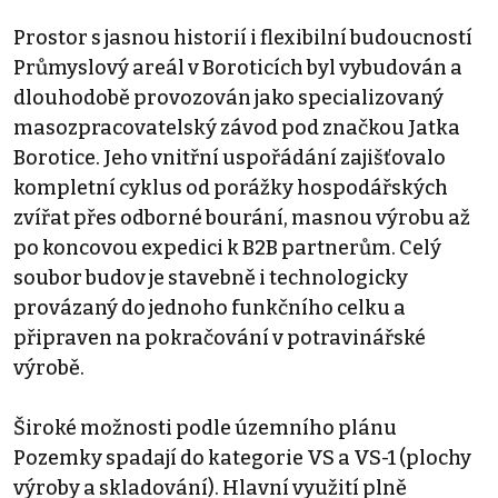
Prostor s jasnou historií i flexibilní budoucností
Průmyslový areál v Boroticích byl vybudován a
dlouhodobě provozován jako specializovaný
masozpracovatelský závod pod značkou Jatka
Borotice. Jeho vnitřní uspořádání zajišťovalo
kompletní cyklus od porážky hospodářských
zvířat přes odborné bourání, masnou výrobu až
po koncovou expedici k B2B partnerům. Celý
soubor budov je stavebně i technologicky
provázaný do jednoho funkčního celku a
připraven na pokračování v potravinářské
výrobě.
Široké možnosti podle územního plánu
Pozemky spadají do kategorie VS a VS-1 (plochy
výroby a skladování). Hlavní využití plně