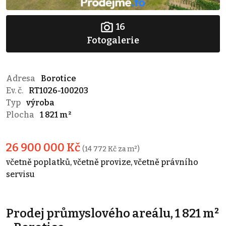
16
Fotogalerie
Adresa
Borotice
Ev. č.
RT1026-100203
Typ
výroba
Plocha
1 821 m²
26 900 000 Kč
(14 772 Kč za m²)
včetně poplatků, včetně provize, včetně právního
servisu
Prodej průmyslového areálu, 1 821 m²