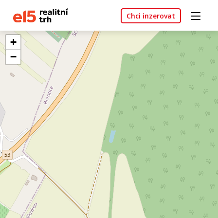
Chci inzerovat
+
−