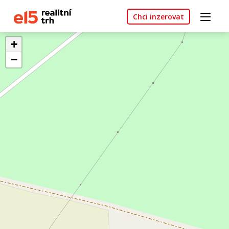
Chci inzerovat
+
−