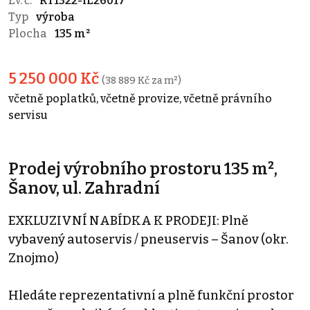
Ev. č.
RT1322-IL26017
Typ
výroba
Plocha
135 m²
5 250 000 Kč
(38 889 Kč za m²)
včetně poplatků, včetně provize, včetně právního
servisu
Prodej výrobního prostoru 135 m²,
Šanov, ul. Zahradní
EXKLUZIVNÍ NABÍDKA K PRODEJI: Plně
vybavený autoservis / pneuservis – Šanov (okr.
Znojmo)
Hledáte reprezentativní a plně funkční prostor