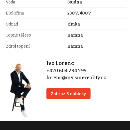
Voda
Studna
Elektřina
230V, 400V
Odpad
Jímka
Topné těleso
Kamna
Zdroj topení
Kamna
Ivo Lorenc
+420 604 284 295
lorenc@myjsmereality.cz
Zobraz 3 nabídky