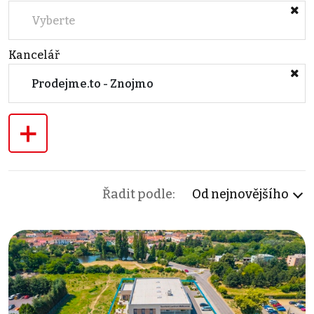
Vyberte
Kancelář
Prodejme.to - Znojmo
+
Řadit podle:
Od nejnovějšího