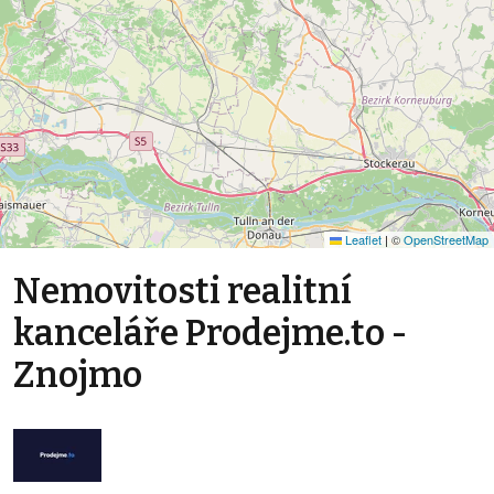
Leaflet
|
©
OpenStreetMap
Nemovitosti realitní
kanceláře Prodejme.to -
Znojmo