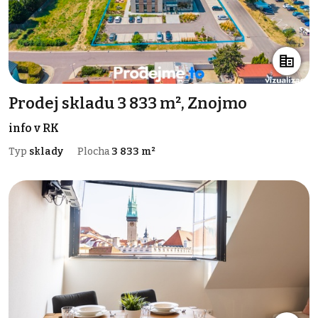
Prodej skladu 3 833 m², Znojmo
info v RK
Typ
sklady
Plocha
3 833 m²