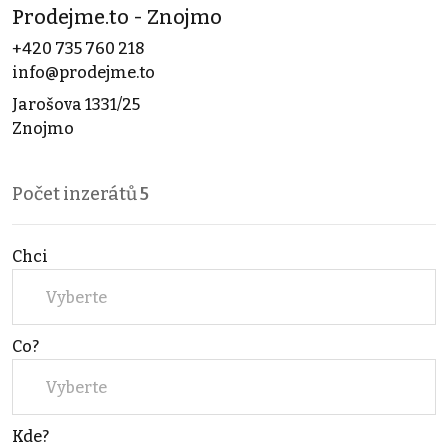
Prodejme.to - Znojmo
+420 735 760 218
info@prodejme.to
Jarošova 1331/25
Znojmo
Počet inzerátů
5
Chci
Vyberte
Co?
Vyberte
Kde?