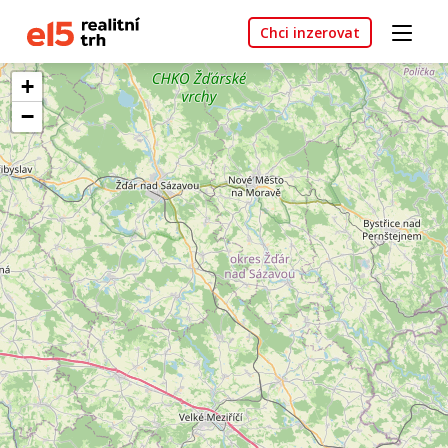
Chci inzerovat
+
−