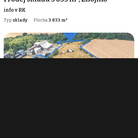
info v RK
Typ
sklady
Plocha
3 833 m²
Prodej zemědělského objektu 2 856 m²,
Kojetice
info v RK