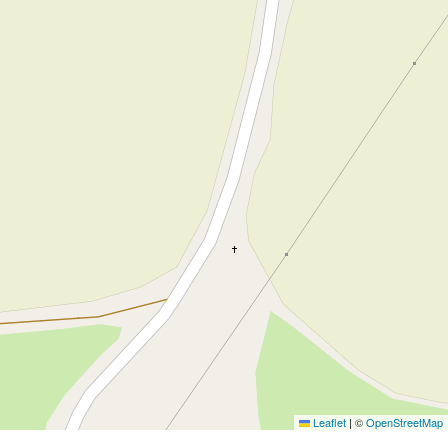
Leaflet
|
©
OpenStreetMap