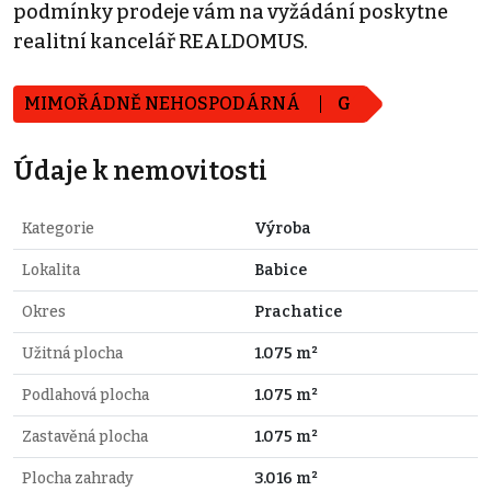
podmínky prodeje vám na vyžádání poskytne
realitní kancelář REALDOMUS.
MIMOŘÁDNĚ NEHOSPODÁRNÁ
G
Údaje k nemovitosti
Kategorie
Výroba
Lokalita
Babice
Okres
Prachatice
Užitná plocha
1.075 m²
Podlahová plocha
1.075 m²
Zastavěná plocha
1.075 m²
Plocha zahrady
3.016 m²