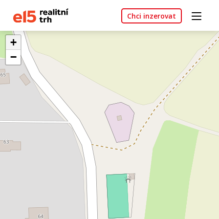
Chci inzerovat
+
−