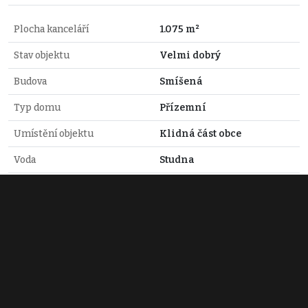
Plocha kanceláří
1.075 m²
Stav objektu
Velmi dobrý
Budova
Smíšená
Typ domu
Přízemní
Umístění objektu
Klidná část obce
Voda
Studna
Odpad
Veřejná kanalizace
Mgr. Petr Wölfl
+420 603 534 444
wolfl@realdomus.cz
Zobraz 12 nabídek