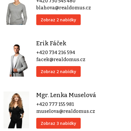
+420 730 545 480
blahova@realdomus.cz
Zobraz 2 nabídky
Erik Fáček
+420 734 216 594
facek@realdomus.cz
Zobraz 2 nabídky
Mgr. Lenka Muselová
+420 777 155 981
muselova@realdomus.cz
Zobraz 3 nabídky