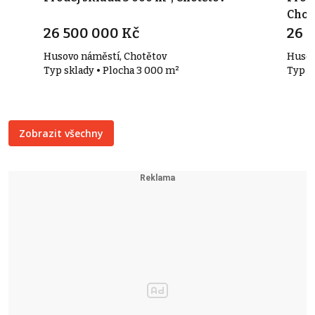
Chot
26 500 000 Kč
26 
Husovo náměstí, Chotětov
Husov
Typ sklady • Plocha 3 000 m²
Typ v
Zobrazit všechny