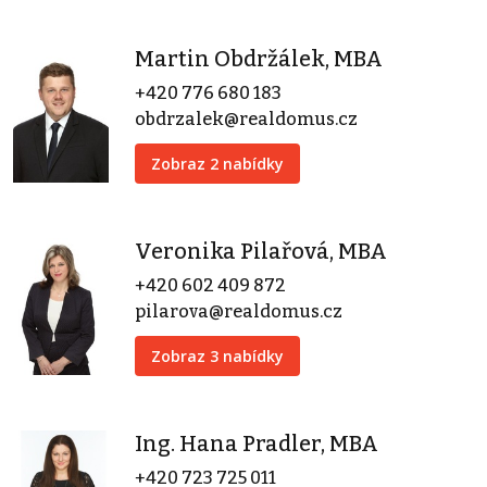
Martin Obdržálek, MBA
+420 776 680 183
obdrzalek@realdomus.cz
Zobraz 2 nabídky
Veronika Pilařová, MBA
+420 602 409 872
pilarova@realdomus.cz
Zobraz 3 nabídky
Ing. Hana Pradler, MBA
+420 723 725 011