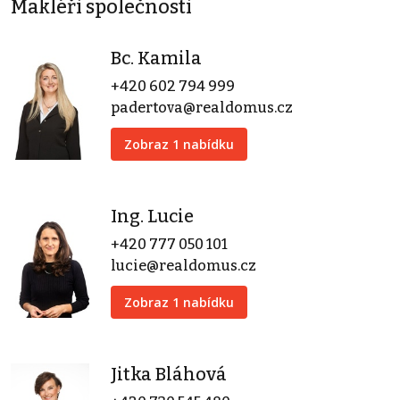
Makléři společnosti
Bc. Kamila
+420 602 794 999
padertova@realdomus.cz
Zobraz 1 nabídku
Ing. Lucie
+420 777 050 101
lucie@realdomus.cz
Zobraz 1 nabídku
Jitka Bláhová