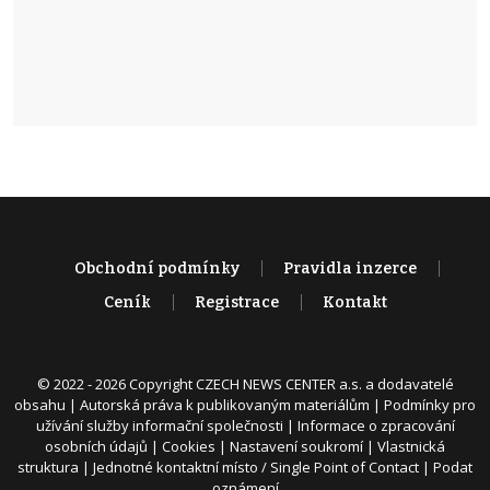
Obchodní podmínky
Pravidla inzerce
Ceník
Registrace
Kontakt
© 2022 - 2026 Copyright CZECH NEWS CENTER a.s. a dodavatelé
obsahu |
Autorská práva k publikovaným materiálům
|
Podmínky pro
užívání služby informační společnosti
|
Informace o zpracování
osobních údajů
|
Cookies
|
Nastavení soukromí
|
Vlastnická
struktura
|
Jednotné kontaktní místo / Single Point of Contact
|
Podat
oznámení