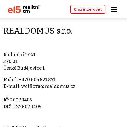
Chci inzerovat
REALDOMUS s.r.o.
Radniční 133/1
370 01
České Budějovice 1
Mobil:
+420 605 821 851
E-mail:
wolflova@realdomus.cz
IČ:
26070405
DIČ:
CZ26070405