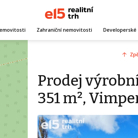
emovitosti
Zahraniční nemovitosti
Developerské 
Zpě
Prodej výrobn
351 m², Vimpe