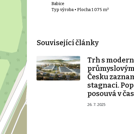
ce I
Babice
9 m²
Typ výroba • Plocha 1 075 m²
Související články
Trh s modern
průmyslovými
Česku zazna
stagnaci. Pop
posouvá v ča
26. 7. 2025