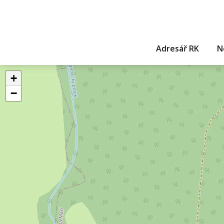
Adresář RK
N
+
−