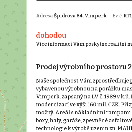
Adresa
Špidrova 84, Vimperk
Ev. č.
RT1
dohodou
Více informací Vám poskytne realitní m
Prodej výrobního prostoru 2
Naše společnost Vám zprostředkuje 
vybavenou výrobnou na porážku masa
Vimperk, zapsaný na LV č. 1989 v k.ú. 
modernizací ve výši 160 mil. CZK. Při
možný. Areál s nákladními rampami na
boxy, haly, garáže, zpevněné asfaltov
technologie k výrobě uzenin zn. MA