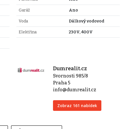
Garáž
Ano
Voda
Dálkový vodovod
Elektřina
230V, 400V
Dumrealit.cz
Svornosti 985/8
Praha 5
info@dumrealit.cz
Zobraz 161 nabídek