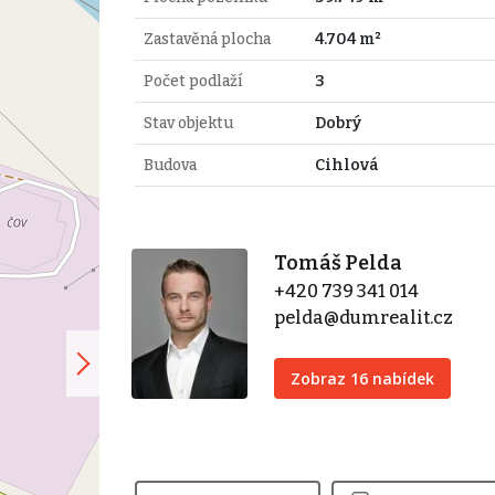
Zastavěná plocha
4.704 m²
Počet podlaží
3
Stav objektu
Dobrý
Budova
Cihlová
Tomáš Pelda
+420 739 341 014
pelda@dumrealit.cz
Zobraz 16 nabídek