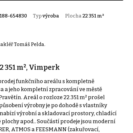
188-654830
Typ
výroba
Plocha
22 351 m²
akléř Tomáš Pelda.
2 351 m², Vimperk
prodej funkčního areálu s kompletně
 a jeho kompletní zpracování ve městě
Pravětín. Areál o rozloze 22.351 m² prošel
způsobení výrobny je po dohodě s vlastníky
bízí výrobní a skladovací prostory, chladící
é plochy apod.. Součástí prodeje jsou moderní
URER, ATMOS a FEESMANN (zakuřovací,