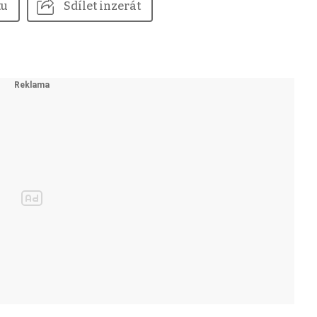
tu
Sdílet inzerát