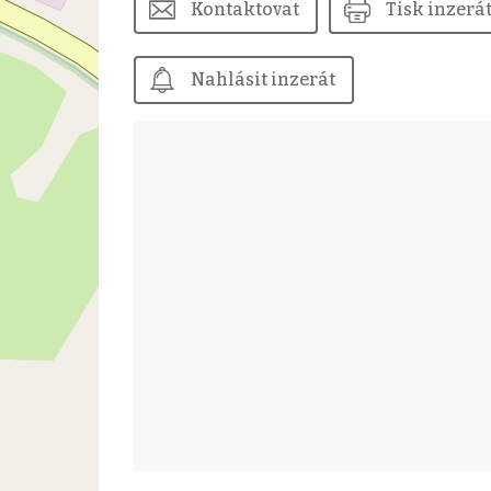
Kontaktovat
Tisk inzerá
Nahlásit inzerát