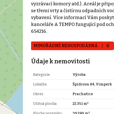
vyzrávací komory atd.). Areál je připo
se třemi vrty a čistírnu odpadních 
vybavení. Více informací Vám poskytn
kanceláře A TEMPO fungující pod och
654216.
MIMOŘÁDNĚ NEHOSPODÁRNÁ
G
Údaje k nemovitosti
Kategorie
Výroba
Lokalita
Špidrova 84, Vimperk
Okres
Prachatice
Užitná plocha
22.351 m²
Plocha pozemku
39.749 m²