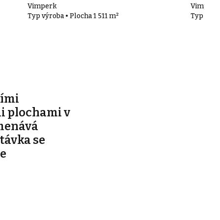
Vimperk
Vimperk
Typ výroba • Plocha 1 511 m²
Typ výro
ími
 plochami v
menává
távka se
se