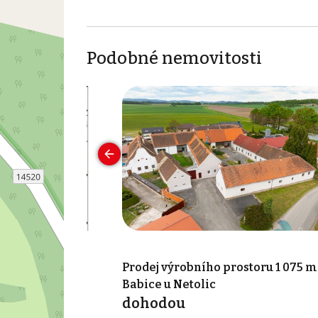
Podobné nemovitosti
ostoru 229 m²,
Prodej výrobního prostoru 1 075 m
Babice u Netolic
dohodou