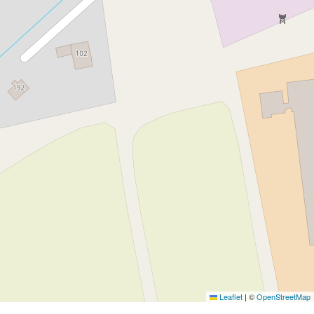
Leaflet
|
©
OpenStreetMap