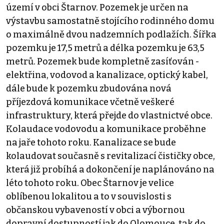
území v obci Štarnov. Pozemek je určen na
výstavbu samostatně stojícího rodinného domu
o maximálně dvou nadzemních podlažích. Šířka
pozemku je 17,5 metrů a délka pozemku je 63,5
metrů. Pozemek bude kompletně zasíťován -
elektřina, vodovod a kanalizace, optický kabel,
dále bude k pozemku zbudována nová
příjezdová komunikace včetně veškeré
infrastruktury, která přejde do vlastnictvé obce.
Kolaudace vodovodu a komunikace proběhne
na jaře tohoto roku. Kanalizace se bude
kolaudovat současně s revitalizací čističky obce,
která již probíhá a dokončení je naplánováno na
léto tohoto roku. Obec Štarnov je velice
oblíbenou lokalitou a to v souvislosti s
občanskou vybaveností v obci a výbornou
dopravní dostupností jak do Olomouce, tak do