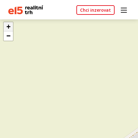
Chci inzerovat
+
−