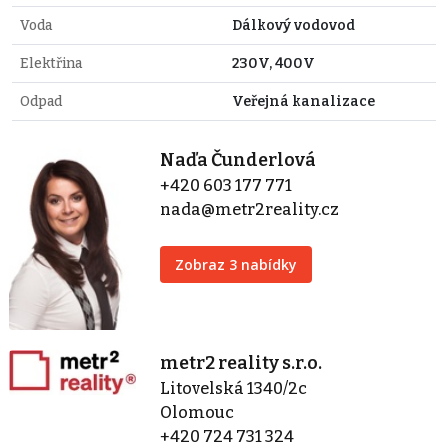
Voda
Dálkový vodovod
Elektřina
230V, 400V
Odpad
Veřejná kanalizace
Naďa Čunderlová
+420 603 177 771
nada@metr2reality.cz
Zobraz 3 nabídky
metr2 reality s.r.o.
Litovelská 1340/2c
Olomouc
+420 724 731 324