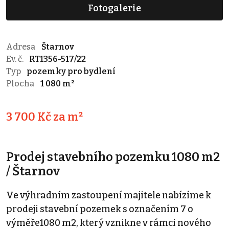
Fotogalerie
Adresa
Štarnov
Ev. č.
RT1356-517/22
Typ
pozemky pro bydlení
Plocha
1 080 m²
3 700 Kč za m²
Prodej stavebního pozemku 1080 m2
/ Štarnov
Ve výhradním zastoupení majitele nabízíme k
prodeji stavební pozemek s označením 7 o
výměře1080 m2, který vznikne v rámci nového