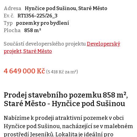
Adresa
Hynčice pod Sušinou, Staré Město
Ev. č.
RT1356-225/26_3
Typ
pozemky pro bydlení
Plocha
858 m²
Součástí developerského projektu
Developerský
projekt, Staré Město
4 649 000 Kč
(5 418 Kč za m²)
Prodej stavebního pozemku 858 m²,
Staré Město - Hynčice pod Sušinou
Nabízíme k prodeji atraktivní pozemek v obci
Hynčice pod Sušinou, nacházející se v malebném
prostředí Jeseníků. Lokalita je ideální pro