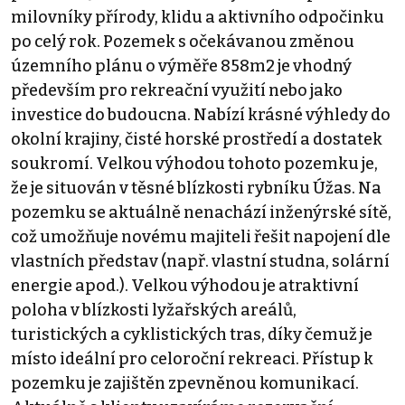
milovníky přírody, klidu a aktivního odpočinku
po celý rok. Pozemek s očekávanou změnou
územního plánu o výměře 858m2 je vhodný
především pro rekreační využití nebo jako
investice do budoucna. Nabízí krásné výhledy do
okolní krajiny, čisté horské prostředí a dostatek
soukromí. Velkou výhodou tohoto pozemku je,
že je situován v těsné blízkosti rybníku Úžas. Na
pozemku se aktuálně nenachází inženýrské sítě,
což umožňuje novému majiteli řešit napojení dle
vlastních představ (např. vlastní studna, solární
energie apod.). Velkou výhodou je atraktivní
poloha v blízkosti lyžařských areálů,
turistických a cyklistických tras, díky čemuž je
místo ideální pro celoroční rekreaci. Přístup k
pozemku je zajištěn zpevněnou komunikací.