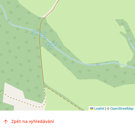
Leaflet
|
©
OpenStreetMap
Zpět na vyhledávání