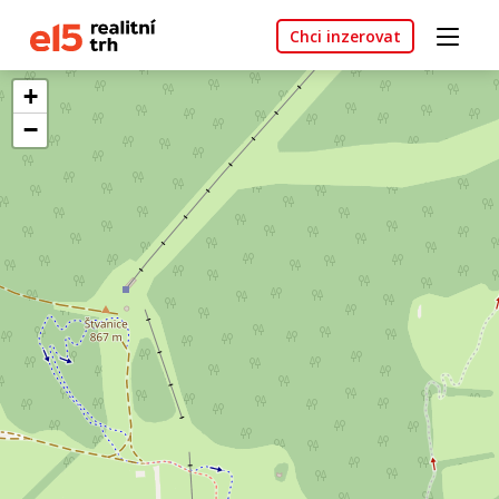
Chci inzerovat
+
−