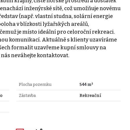
olní krajiny, čisté horské prostředí a dostatek
enachází inženýrské sítě, což umožňuje novému
představ (např. vlastní studna, solární energie
oloha v blízkosti lyžařských areálů,
y čemuž je místo ideální pro celoroční rekreaci.
ěnou komunikací. Aktuálně s klienty uzavíráme
všech formalit uzavřeme kupní smlouvy na
 nás neváhejte kontaktovat.
Plocha pozemku
544 m²
to
Zástavba
Rekreační