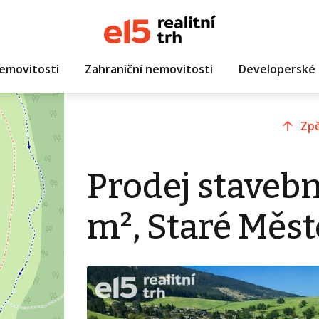
emovitosti
Zahraniční nemovitosti
Developerské 
Zpě
Prodej staveb
m², Staré Měst