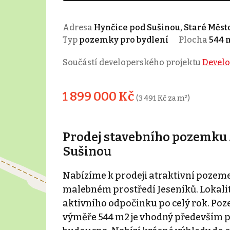
Adresa
Hynčice pod Sušinou, Staré Měst
Typ
pozemky pro bydlení
Plocha
544 
Součástí developerského projektu
Develo
1 899 000 Kč
(3 491 Kč za m²)
Prodej stavebního pozemku 5
Sušinou
Nabízíme k prodeji atraktivní pozemek
malebném prostředí Jeseníků. Lokalita
aktivního odpočinku po celý rok. P
výměře 544 m2 je vhodný především pr