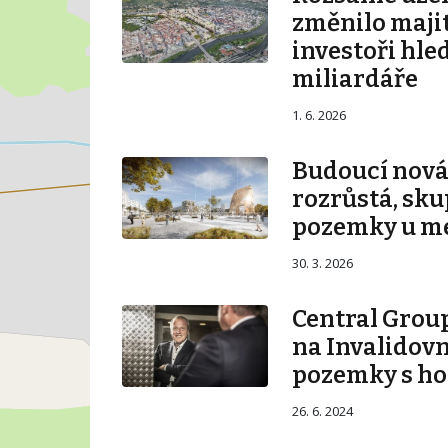
změnilo majit
investoři hle
miliardáře
1. 6. 2026
Budoucí nová 
rozrůstá, sku
pozemky u m
30. 3. 2026
Central Group
na Invalidovn
pozemky s ho
26. 6. 2024