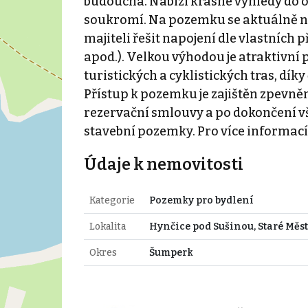
budoucna. Nabízí krásné výhledy do ok
soukromí. Na pozemku se aktuálně n
majiteli řešit napojení dle vlastních 
apod.). Velkou výhodou je atraktivní p
turistických a cyklistických tras, dík
Přístup k pozemku je zajištěn zpevn
rezervační smlouvy a po dokončení 
stavební pozemky. Pro více informací
Údaje k nemovitosti
Kategorie
Pozemky pro bydlení
Lokalita
Hynčice pod Sušinou, Staré Měs
Okres
Šumperk