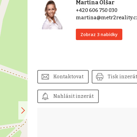
Martina Olšar
+420 606 750 030
martina@metr2reality.c
Zobraz 3 nabídky
Kontaktovat
Tisk inzerá
Nahlásit inzerát