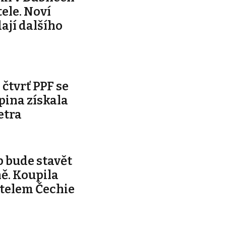
ele. Noví
dají dalšího
čtvrť PPF se
pina získala
etra
 bude stavět
ě. Koupila
telem Čechie