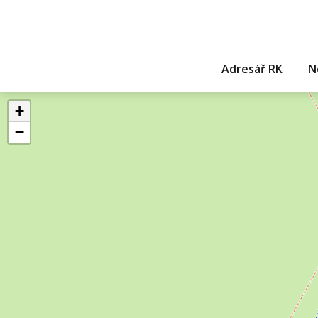
Adresář RK
N
+
−