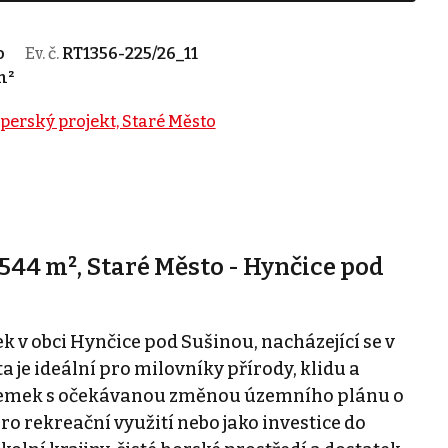
o
Ev. č.
RT1356-225/26_11
m²
perský projekt, Staré Město
44 m², Staré Město - Hynčice pod
 v obci Hynčice pod Sušinou, nacházející se v
 je ideální pro milovníky přírody, klidu a
ozemek s očekávanou změnou územního plánu o
o rekreační využití nebo jako investice do