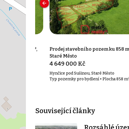
pozemku 886 m²,
Prodej stavebního pozemku 858 m
Staré Město
4 649 000 Kč
taré Město
Hynčice pod Sušinou, Staré Město
í • Plocha 886 m²
Typ pozemky pro bydlení • Plocha 858 m
Související články
Rozsáhlé úze