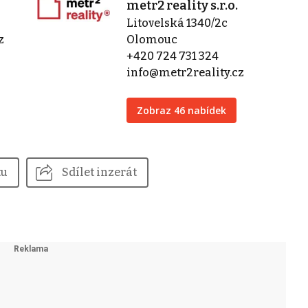
metr2 reality s.r.o.
Litovelská 1340/2c
z
Olomouc
+420 724 731 324
info@metr2reality.cz
Zobraz 46 nabídek
tu
Sdílet inzerát