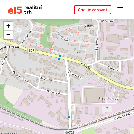
Chci inzerovat
+
−