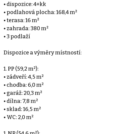
• dispozice: 4+kk
• podlahová plocha: 168,4 m²
• terasa: 16 m²
• zahrada: 380 m²
• 3 podlaží
Dispozice a výměry místností:
1. PP (59,2 m²):
• zádveří: 4,5 m²
• chodba: 6,0 m²
• garáž: 20,3 m²
• dílna: 7,8 m²
• sklad: 16,5 m²
• WC: 2,0 m²
1. NP (54,6 m²):