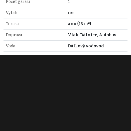
Počet garáží
1
Výtah
ne
Terasa
ano (16 m²)
Doprava
Vlak, Dálnice, Autobus
Voda
Dálkový vodovod
Elektřina
230V
Odpad
ČOV pro celý objekt
Topné těleso
Podlahové vytápění
Zdroj topení
Tepelné čerpadlo
Aneta Průdková
+420 728 573 177
prudkova@estyholding.cz