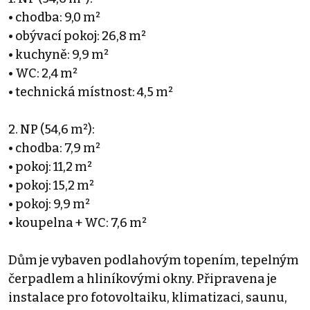
• chodba: 9,0 m²
• obývací pokoj: 26,8 m²
• kuchyně: 9,9 m²
• WC: 2,4 m²
• technická místnost: 4,5 m²
2. NP (54,6 m²):
• chodba: 7,9 m²
• pokoj: 11,2 m²
• pokoj: 15,2 m²
• pokoj: 9,9 m²
• koupelna + WC: 7,6 m²
Dům je vybaven podlahovým topením, tepelným
čerpadlem a hliníkovými okny. Připravena je
instalace pro fotovoltaiku, klimatizaci, saunu,