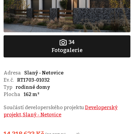
34
Fotogalerie
Adresa
Slaný - Netovice
Ev. č.
RT1703-01032
Typ
rodinné domy
Plocha
162 m²
Součástí developerského projektu
Developerský
projekt, Slaný - Netovice