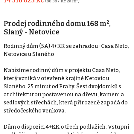
14 318 623 Kč
(88 387 Kč za m²)
Prodej rodinného domu 168 m²,
Slaný - Netovice
Rodinný dům (5A) 4+KK se zahradou · Casa Neto,
Netovice u Slaného
Nabízíme rodinný dům v projektu Casa Neto,
který vzniká v otevřené krajině Netovic u
Slaného, 25 minut od Prahy. Šest dvojdomků s
architekturou postavenou na dřevu, kameni a
sedlových střechách, která přirozeně zapadá do
středočeského venkova.
Dům o dispozici 4+KK o třech podlažích. Vstupní