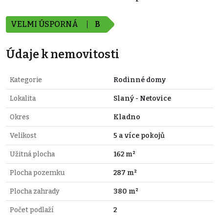
VELMI ÚSPORNÁ
B
Údaje k nemovitosti
Kategorie
Rodinné domy
Lokalita
Slaný - Netovice
Okres
Kladno
Velikost
5 a více pokojů
Užitná plocha
162 m²
Plocha pozemku
287 m²
Plocha zahrady
380 m²
Počet podlaží
2