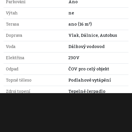
Parkování
Ano
Výtah
ne
Terasa
ano (16 m²)
Doprava
Vlak, Dálnice, Autobus
Voda
Dálkový vodovod
Elektřina
230V
Odpad
ČOV pro celý objekt
Topné těleso
Podlahové vytápění
Zdroj topení
Tepelné čerpadlo
Aneta Průdková
+420 728 573 177
prudkova@estyholding.cz