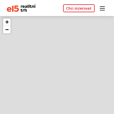
Chci inzerovat
+
−