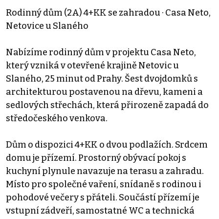
Rodinný dům (2A) 4+KK se zahradou · Casa Neto,
Netovice u Slaného
Nabízíme rodinný dům v projektu Casa Neto,
který vzniká v otevřené krajině Netovic u
Slaného, 25 minut od Prahy. Šest dvojdomků s
architekturou postavenou na dřevu, kameni a
sedlových střechách, která přirozeně zapadá do
středočeského venkova.
Dům o dispozici 4+KK o dvou podlažích. Srdcem
domu je přízemí. Prostorný obývací pokoj s
kuchyní plynule navazuje na terasu a zahradu.
Místo pro společné vaření, snídaně s rodinou i
pohodové večery s přáteli. Součástí přízemí je
vstupní zádveří, samostatné WC a technická