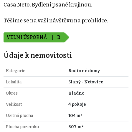
Casa Neto. Bydlení psané krajinou.
Těšíme se na vaši návštěvu na prohlídce.
VELMI ÚSPORNÁ
B
Údaje k nemovitosti
Kategorie
Rodinné domy
Lokalita
Slaný - Netovice
Okres
Kladno
Velikost
4 pokoje
Užitná plocha
104 m²
Plocha pozemku
307 m²