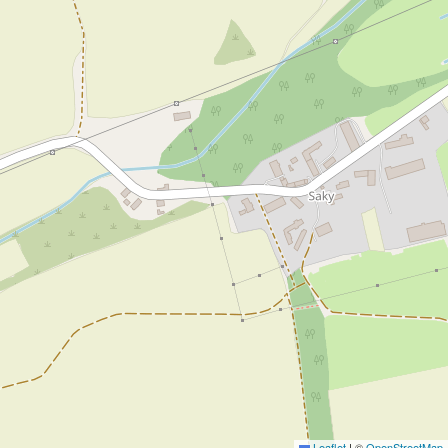
Leaflet
|
©
OpenStreetMap