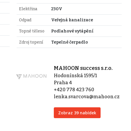
Elektřina
230V
Odpad
Veřejná kanalizace
Topné těleso
Podlahové vytápění
Zdroj topení
Tepelné čerpadlo
MAHOON success s.r.o.
Hodonínská 1595/1
Praha 4
+420 778 423 760
lenka.svarcova@mahoon.cz
Zobraz 39 nabídek