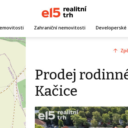
emovitosti
Zahraniční nemovitosti
Developerské 
Zpě
Prodej rodinn
Kačice