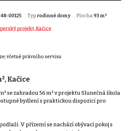
748-00125
Typ
rodinné domy
Plocha
93 m²
perský projekt, Kačice
ze, včetně právního servisu
², Kačice
m² se zahradou 56 m² v projektu Slunečná škola
stupné bydlení s praktickou dispozicí pro
odlaží. V přízemí se nachází obývací pokoj s