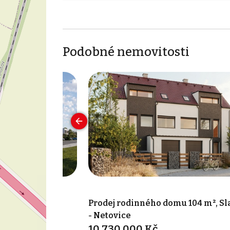
Podobné nemovitosti
omu 127 m²,
Prodej rodinného domu 104 m², Sl
- Netovice
10 730 000 Kč