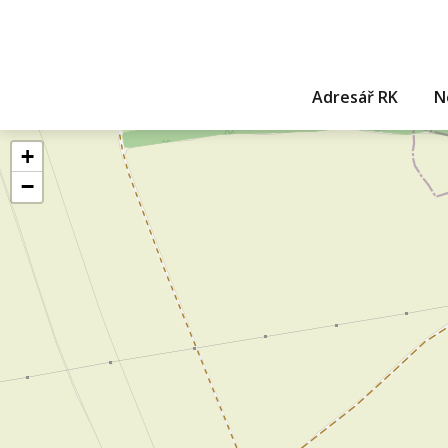
Adresář RK
N
+
−