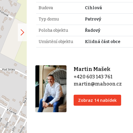
Budova
Cihlová
Typ domu
Patrový
Poloha objektu
Řadový
Umístění objektu
Klidná část obce
Martin Mašek
+420 603 143 761
martin@mahoon.cz
Zobraz 14 nabídek