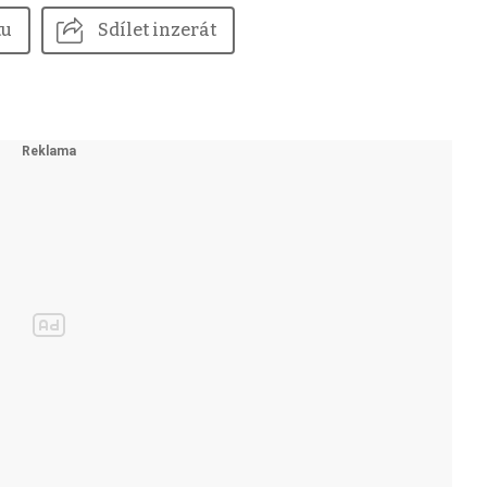
tu
Sdílet inzerát