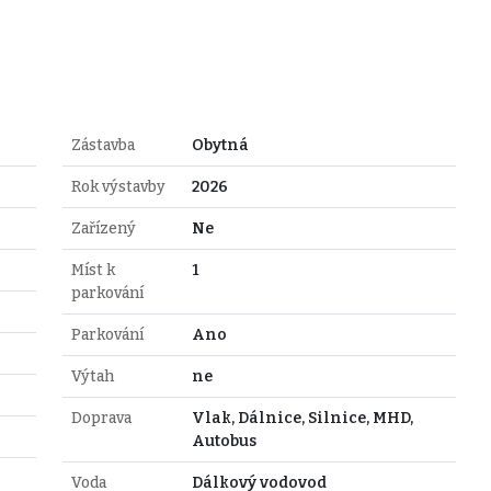
Zástavba
Obytná
Rok výstavby
2026
Zařízený
Ne
Míst k
1
parkování
Parkování
Ano
Výtah
ne
Doprava
Vlak, Dálnice, Silnice, MHD,
Autobus
Voda
Dálkový vodovod