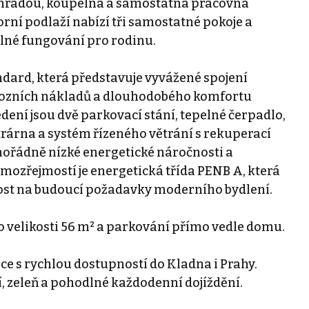
hradou, koupelna a samostatná pracovna
rní podlaží nabízí tři samostatné pokoje a
lné fungování pro rodinu.
ndard, která představuje vyvážené spojení
vozních nákladů a dlouhodobého komfortu
ení jsou dvě parkovací stání, tepelné čerpadlo,
trárna a systém řízeného větrání s rekuperací
ořádně nízké energetické náročnosti a
ozřejmostí je energetická třída PENB A, která
nost na budoucí požadavky moderního bydlení.
 velikosti 56 m² a parkování přímo vedle domu.
ice s rychlou dostupností do Kladna i Prahy.
, zeleň a pohodlné každodenní dojíždění.