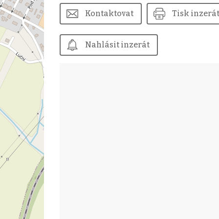
Kontaktovat
Tisk inzerá
Nahlásit inzerát