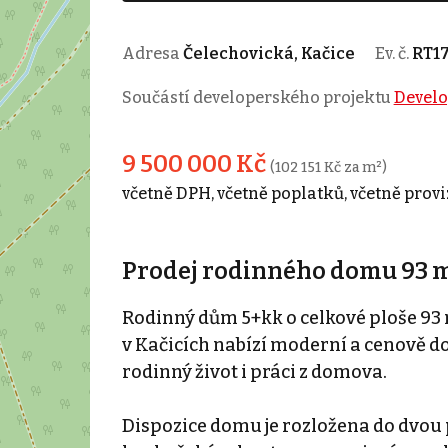
Adresa
Čelechovická, Kačice
Ev. č.
RT1
Součástí developerského projektu
Develo
9 500 000 Kč
(102 151 Kč za m²)
včetně DPH, včetně poplatků, včetně provi
Prodej rodinného domu 93 m
Rodinný dům 5+kk o celkové ploše 93 
v Kačicích nabízí moderní a cenově do
rodinný život i práci z domova.
Dispozice domu je rozložena do dvou p