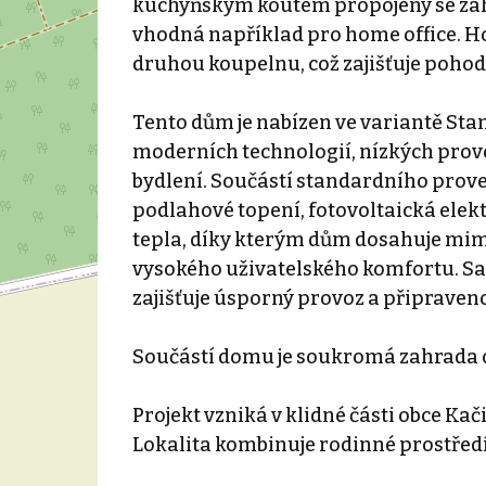
kuchyňským koutem propojený se za
vhodná například pro home office. Ho
druhou koupelnu, což zajišťuje pohod
Tento dům je nabízen ve variantě Sta
moderních technologií, nízkých pro
bydlení. Součástí standardního proved
podlahové topení, fotovoltaická elek
tepla, díky kterým dům dosahuje mim
vysokého uživatelského komfortu. Sam
zajišťuje úsporný provoz a připrave
Součástí domu je soukromá zahrada o
Projekt vzniká v klidné části obce Kač
Lokalita kombinuje rodinné prostředí