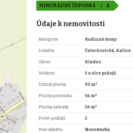
MIMOŘÁDNĚ ÚSPORNÁ
A
Údaje k nemovitosti
Kategorie
Rodinné domy
Lokalita
Čelechovická, Kačice
Okres
Kladno
Velikost
5 a více pokojů
Užitná plocha
93 m²
Plocha pozemku
56 m²
Plocha zahrady
56 m²
Počet podlaží
2
Stav objektu
Novostavba